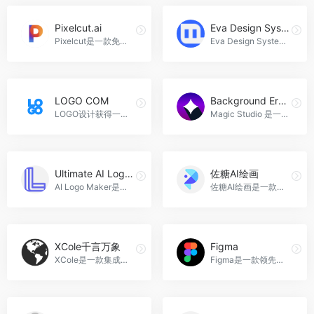
Pixelcut.ai
Eva Design System
Pixelcut是一款免费的在线设计工具，通过AI技术帮助用户快速创建高质量的产品照片和广告，提升产品的吸引力和销量，Pixelcut.ai官网入口网址
Eva Design System是一个基于深度学习算法的色彩生成器，帮助设计师快速生成与主色调相配的语义色彩方案，提高设计效率，Eva Design System官网入口网址
LOGO COM
Background Eraser
LOGO设计获得一个免费的标志和工具来建立一个你喜欢的品牌。LOGO .com是一家致力于为用户提供完美网站设计的在线平台。我们拥有丰富的设计经验和先进的技术，可以为您打造出专业、美观、易用的网站。我们为您提供一站式的设计服务，包括网站设计、LOGO设计、品牌形象设计等，LOGO COM官网入口网址
Magic Studio 是一款使用人工智能技术的背景移除工具，可以快速、准确地移除照片中的背景，并提供添加背景的选项。适用于电子商务、摄影、时尚、汽车列表、动物、家具、珠宝和图形等领域，Background Eraser官网入口网址
Ultimate AI Logo Maker
佐糖AI绘画
AI Logo Maker是一款基于人工智能技术的Logo生成器，可以快速创建定制化的Logo设计，适用于各行各业的商业使用，Ultimate AI Logo Maker官网入口网址
佐糖AI绘画是一款在线AI绘画工具，能够将文字描述快速转变成精美画作，帮助用户释放创意，满足不同创作需求，佐糖AI绘画官网入口网址
XCole千言万象
Figma
XCole是一款集成了AI问答写作和AI绘画功能的智能AI创作工具，帮助用户快速生成高质量的文章和精彩的绘画作品，XCole千言万象官网入口网址
Figma是一款领先的协作设计工具，提供了设计、原型、开发和反馈收集等功能，帮助团队构建有意义的产品。实时协作、云端存储和跨平台支持是其特点，适用于UI设计、UX设计和团队协作等场景，Figma官网入口网址