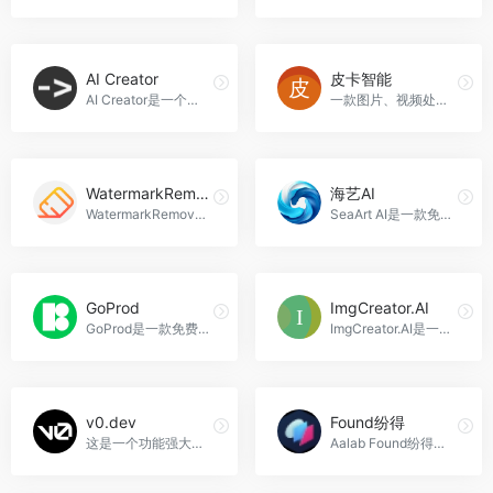
AI Creator
皮卡智能
AI Creator是一个基于人工智能技术的创作工具，提供了PS画板和Lora风格广场两个功能模块，帮助用户进行绘画创作和文字创作，AI Creator官网入口网址
一款图片、视频处理的在线网站，皮卡智能AI视觉平台。皮卡智能是一家专业的音频产品品牌，通过人工智能技术的应用，打造了高品质、智能化的音频产品，为用户带来全新的听觉体验，皮卡智能官网入口网址
WatermarkRemover
海艺AI
WatermarkRemover.io是一款强大的在线工具，使用人工智能技术可以快速、准确地从图像中删除水印，满足个人和商业用户的不同需求，WatermarkRemover官网入口网址
SeaArt AI是一款免费的AI图像生成器，拥有超过20万个模型和风格可供选择，帮助用户创作出艺术、插图和绘画作品，海艺AI官网入口网址
GoProd
ImgCreator.AI
GoProd是一款免费的AI驱动桌面应用程序，能够帮助用户提升低质量图像的分辨率，去除图像的背景，并为发布准备图像，GoProd官网入口网址
ImgCreator.AI是一款强大的AI图像生成工具，支持多种模型，可将文字转化为图像，实现个性化定制，ImgCreator.AI官网入口网址
v0.dev
Found纷得
这是一个功能强大、界面简洁的聊天应用，可以帮助您与朋友、家人和同事保持联系，v0.dev官网入口网址
Aalab Found纷得，一款专为视觉创意工作者打造的数字资产管理解决方案，集合了多重功能，帮助设计师管理、保护和展示自己的作品，提高工作效率和影响力，Found纷得官网入口网址