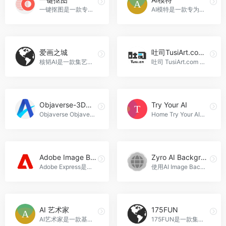
一键抠图是一款专业的在线抠图换背景工具，通过AI智能技术，快速、精准地抠出图片中的人物或物品，并提供丰富的图片编辑功能，满足用户对图片处理的多种需求，一键抠图官网入口网址
AI模特是一款专为电商卖家打造的AI商拍工具，支持智能拍摄、一键美化、多场景展示等功能，帮助电商卖家提高商品的展示效果和销售量，减少商拍成本，提高商拍效率，AI模特官网入口网址
爱画之城
吐司TusiArt.com模型分享
核韬AI是一款集艺术与科技于一体的人工智能产品，能够将任何事物转化为AI生成的内容，为用户提供全新的创作和体验方式，爱画之城官网入口网址
吐司 TusiArt.com 是一个免费的在线图像生成平台，用户可以使用各种类型的AI模型来生成各种图像，适用于设计师、游戏开发者、广告制作人员等多个领域，吐司TusiArt.com模型分享官网入口网址
Objaverse-3D物体数据集
Try Your AI
Objaverse Objaverse 1.0是一个庞大的数据集，包含800K+个注释的3D对象，为用户提供了丰富多样的3D模型选择，可广泛应用于游戏开发、虚拟现实和建筑设计等领域，Objaverse-3D物体数据集官网入口网址
Home Try Your AI是一个全新推出的人工智能绘画和绘图工具，通过稳定的Diffusion模型，快速生成高质量的作品，满足用户对于绘画和绘图的需求，Try Your AI官网入口网址
Adobe Image Background Remover
Zyro AI Background Remover
Adobe Express是一款免费在线图片背景移除工具，帮助用户快速去除图片背景，还提供丰富的图片编辑功能，让您的设计更加出彩，Adobe Image Background Remover官网入口网址
使用AI Image Background Remover工具，您可以轻松快速地从照片中移除背景，获得透明的背景图像，使您的照片更加专业和吸引人，Zyro AI Background Remover官网入口网址
AI 艺术家
175FUN
AI艺术家是一款基于人工智能技术的艺术创作工具，可以根据用户提供的提示词或参照图片生成独特的艺术作品，帮助艺术家、设计师和教师提高创作效率和教学效果，AI 艺术家官网入口网址
175FUN是一款集合了玩乐和进化的创新产品，为用户提供丰富多样的娱乐内容，通过个性化推荐和进化系统，让用户在玩乐的同时不断提升自己的能力和技能，实现个人成长和进步，175FUN官网入口网址