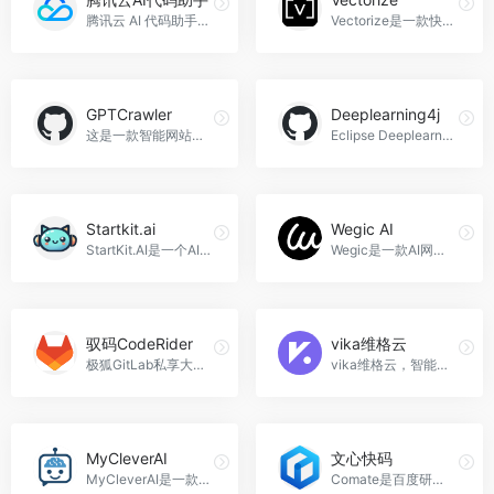
腾讯云 AI 代码助手是一款基于混元代码大模型的开发辅助工具，提供自动补全、代码解释、生成测试代码等功能，帮助开发者提高编程效率，腾讯云AI代码助手官网入口网址
Vectorize是一款快速、准确、可投入生产的人工智能解决方案，可以将非结构化数据转化为向量搜索索引，支持检索增强生成，Vectorize官网入口网址
GPTCrawler
Deeplearning4j
这是一款智能网站爬虫工具，可以根据输入的网站链接，自动生成知识文件，用于创建定制的GPT（生成对抗网络）模型，GPTCrawler官网入口网址
Eclipse Deeplearning4j是一个用于在JVM上部署和训练深度学习模型的工具套件，支持导入多种深度学习模型，并提供了高效的数学库和类似于PyTorch和TensorFlow的接口，Deeplearning4j官网入口网址
Startkit.ai
Wegic AI
StartKit.AI是一个AI创业公司的开发工具，提供了一个AI产品的模板代码，可以帮助开发者快速构建AI产品，Startkit.ai官网入口网址
Wegic是一款AI网页设计和开发助手，通过与三个助手的合作，可以帮助用户打造理想的网站，Wegic AI官网入口网址
驭码CodeRider
vika维格云
极狐GitLab私享大模型产品是一款专为企业打造的AI DevOps平台，通过智能化编程辅助和AI DevSecOps技术，提升研发效率，保障业务安全，驭码CodeRider官网入口网址
vika维格云，智能数据管理平台，无需编码即可构建个性化数据管理系统，支持实时协作编辑和数据可视化，满足各种业务场景需求，vika维格云官网入口网址
MyCleverAI
文心快码
MyCleverAI是一款基于人工智能的网站设计生成工具，能够快速生成整个网页设计，节省时间和精力，MyCleverAI官网入口网址
Comate是百度研发的编程辅助工具，能够自动生成代码、单元测试和注释，提供智能问答等功能，支持多种编程语言和IDE，助力开发者提高开发效率和代码质量，文心快码官网入口网址