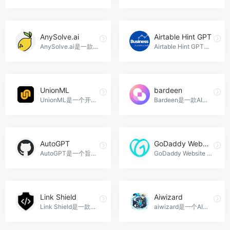
AnySolve.ai
Airtable Hint GPT
AnySolve.ai是一款AI驱动的工具，提供多种任务和功能，帮助用户自动化任务、提高工作效率。适用于学术研究、教育培训、内容创作等领域，AnySolve.ai官网入口网址
Airtable Hint GPT是一款基于Open AI的GPT语言模型的Chrome扩展，旨在帮助用户更高效地创建Airtable公式，Airtable Hint GPT官网入口网址
UnionML
bardeen
UnionML是一个开源的Python框架，旨在简化和加速机器学习应用的构建和部署过程。它提供了一个简单、统一的API，将复杂的机器学习工具生态系统统一到一个接口中，支持数据科学家、机器学习工程师和MLOps从业者共同使用，UnionML官网入口网址
Bardeen是一款AI自动化平台，帮助用户快速创建复杂的自动化流程，节省时间和精力，bardeen官网入口网址
AutoGPT
GoDaddy Website Builder
AutoGPT是一个旨在让每个人都能够访问和构建AI的工具，提供自动化工作流程、包管理和托管、安全性、代码审查和问题跟踪等功能，适用于软件开发团队、创业公司和教育领域，AutoGPT官网入口网址
GoDaddy Website Builder是一个免费的在线网站建设工具，提供了丰富的模板和功能，帮助用户快速创建专业的网站，适用于个人、小型企业和在线商店，GoDaddy Website Builder官网入口网址
Link Shield
Aiwizard
Link Shield是一款基于人工智能的API平台，用于检测恶意URL并保护您的在线安全。通过使用先进的机器学习算法分析URL，Link Shield可以快速准确地检测恶意链接，防止钓鱼攻击和恶意软件下载，为您提供实时保护，Link Shield官网入口网址
aiwizard是一个AI工具集中心，提供82个AI工具帮助用户更快地创建内容，同时提供AI工具目录、AI活动日历、AI工具提交和AI新闻通讯等功能，Aiwizard官网入口网址