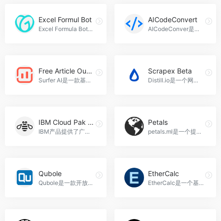
Excel Formul Bot
AICodeConvert
Excel Formula Bot是一个使用人工智能生成Excel或Google Sheet公式的网站，可以根据简单的文本提示，快速生成复杂的公式，帮助用户轻松处理Excel或Google Sheet中的公式，Excel Formul Bot官网入口网址
AICodeConver是一个工具，可以让用户轻松地生成或转换代码和自然语言为他们喜欢的编程语言。该工具利用人工智能技术提供代码生成和翻译功能，从而提高生产力，AICodeConvert官网入口网址
Free Article Outline Generator
Scrapex Beta
Surfer AI是一款基于人工智能技术的内容创作工具，通过分析搜索引擎结果页面上排名靠前的文章，帮助用户快速生成优化的文章大纲，提高写作效率和质量，Free Article Outline Generator官网入口网址
Distill.io是一个网页监控工具，可以跟踪网页的变化并提供即时通知，适用于监控网页更新、跟踪商品库存、监控竞争对手等场景，Scrapex Beta官网入口网址
IBM Cloud Pak For Data
Petals
IBM产品提供了广泛的软件、硬件和服务，涵盖了人工智能、分析、资产管理、业务自动化、计算和服务器、数据库、DevOps、IT自动化、中间件、网络、操作系统、量子、安全和身份、存储、供应链等多个领域。可以帮助用户提高效率、优化资源利用、保护数据和系统安全，并应用于各种领域和场景，IBM Cloud Pak For Data官网入口网址
petals.ml是一个提供有关花瓣的信息和资源的网站，适用于花卉爱好者、花卉种植者和花卉商家，Petals官网入口网址
Qubole
EtherCalc
Qubole是一款开放、简单和安全的数据湖平台，用于机器学习、流式分析、数据探索和自适应分析。它提供了一站式的服务，可以降低在任何云上运行数据管道、流式分析和机器学习工作负载所需的时间和精力。Qubole是唯一一个提供了Qubole的开放性和数据工作负载灵活性的平台，同时将云数据湖成本降低了50%以上，Qubole官网入口网址
EtherCalc是一个基于Web的电子表格工具，支持多人实时协作编辑，适用于团队协作、数据分析和会议记录等场景，EtherCalc官网入口网址