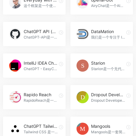
这个框架是一个使用GPT-4和ChatGPT的AI自动化工具，帮助用户更好地利用AI，并将其与自动化相结合，实现更多的日常任务自动化，Everyday with GPT-4官网入口网址
AiryChat是一个AI助手平台，提供多种功能的AI助手，帮助用户更轻松地完成各种任务，包括通用助手、艺术助手、营销助手、流程图设计师、软件开发者、用户界面设计师和私人厨师，openai-bot官网入口网址
ChatGPT API (unofficial)
DataMation
ChatGPT-API是一个Node.js客户端，用于与官方ChatGPT API进行交互，开发者可以轻松地将ChatGPT功能集成到他们的应用程序中，ChatGPT API (unofficial)官网入口网址
我们是一个专注于 IT 和科技行业动态报道的网站，在这里你可以快速获取到最新大数据、SaaS、人工智能等领域相关公司信息，并深入了解其背后所代表着未来发展趋势，DataMation官网入口网址
IntelliJ IDEA ChatGPT
Starion
ChatGPT - EasyCode是一款基于IntelliJ IDEs的智能代码补全插件，帮助开发者提高编码效率和代码质量，IntelliJ IDEA ChatGPT官网入口网址
Starion是一个无代码移动应用构建工具，可以帮助用户快速创建原生iOS、Android和移动渐进式Web应用，无需编码，节省时间和精力，Starion官网入口网址
Rapido Reach
Dropout Developer
RapidoReach是一个创新的应用程序开发平台，提供了强大的表单构建工具和广告嵌入功能，帮助开发者实现应用程序的最大化价值，Rapido Reach官网入口网址
Dropout Developer是一个AI驱动的编码工具平台，提供创新的AI项目生成器、调试器和代码生成器，帮助开发者提高编码效率和技能，Dropout Developer官网入口网址
ChatGPT Tailwind Components
Mangools
Tailwind CSS 是一个快速、高效的 CSS 框架，可以帮助您快速构建现代化的网站和应用程序。它提供了丰富的定制化组件和样式，适用于个人网站、创业公司网站和应用程序界面的构建，ChatGPT Tailwind Components官网入口网址
Mangools是一套简单但功能强大的SEO工具套件，旨在提供高效的SEO工作流程。免费试用，让您的SEO更上一层楼！，Mangools官网入口网址