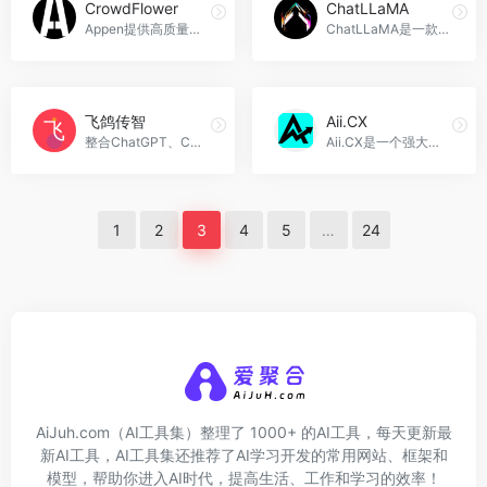
CrowdFlower
ChatLLaMA
Appen提供高质量数据，助力AI模型的开发和应用。我们的服务涵盖数据注释、数据收集、大型语言模型等多个方面，适用于语言模型训练、图像识别、搜索引擎优化、机器翻译等应用场景，CrowdFlower官网入口网址
ChatLLaMA是一款基于LoRA技术的个人AI助手，可以模拟真实对话，帮助您回答问题、提供建议和解决问题，ChatLLaMA官网入口网址
飞鸽传智
Aii.CX
整合ChatGPT、Copilot、Stable Diffusion功能的一站式AI服务平台，飞鸽传智官网入口网址
Aii.CX是一个强大的AI工具平台，可以帮助您通过嵌入AI工具到您的网站上，提高线索转化率，增加销售收入，Aii.CX官网入口网址
1
2
3
4
5
…
24
AiJuh.com（AI工具集）整理了 1000+ 的AI工具，每天更新最
新AI工具，AI工具集还推荐了AI学习开发的常用网站、框架和
模型，帮助你进入AI时代，提高生活、工作和学习的效率！