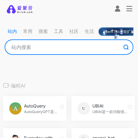
站内
常用
搜索
工具
社区
生活
OpeniTab智能扩展
编程AI
AutoQuery
UBIAI
AutoQueryGPT是一个方便用户向ChatGPT提问并自动获取答案的平台，节省时间并提供高效的性能优势，AutoQuery官网入口网址
UBIAI是一款功能强大的文本标注工具，可以帮助用户快速、准确地标注各种类型的文档。它提供了多种功能，包括文档分类、自动标注、多语言标注、命名实体识别（NER）和OCR标注等。UBIAI还支持团队协作，方便多人合作完成标注任务。无论是在银行业、金融业、医疗保健行业、保险业、法律行业还是技术行业，UBIAI都能为用户提供便利，提高工作效率和准确性，UBIAI官网入口网址
Everyday with GPT-4
openai-bot