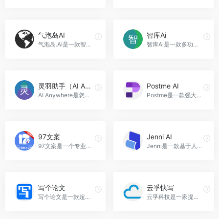
气泡岛AI
智库Ai
气泡岛.AI是一款智能助手产品，提供情感支持、娱乐和趣味、小说人物角色、历史人物角色和文字游戏等功能，满足用户的不同需求，气泡岛AI官网入口网址
智库Ai是一款多功能的人工智能助手，可以为用户提供文案撰写、创意思维、聊天互动等服务，满足用户多样化的需求，智库Ai官网入口网址
灵羽助手（AI Anywhere）
Postme AI
AI Anywhere是您在所有应用程序中的AI合作伙伴。它可以帮助您在写作、阅读、编码和电子邮件等方面提高效率，灵羽助手（AI Anywhere）官网入口网址
Postme是一款强大的AI写作工具，可以帮助您快速生成高质量、原创的英文营销文案，助您征服全球市场，Postme AI官网入口网址
97文案
Jenni AI
97文案是一个专业赋能电商卖家的Ai智能文案平台，通过使用97文案，用户可以轻松生成广告文案、短视频脚本、商品卖点等内容，提高文案撰写的效率和质量，97文案官网入口网址
Jenni是一款基于人工智能技术的写作助手，帮助你提升写作效率和质量，Jenni AI官网入口网址
写个论文
云孚快写
写个论文是一款超好用的免费论文降重软件，帮助学生轻松降低论文查重率，提高论文质量，写个论文官网入口网址
云孚科技是一家提供智能信息处理解决方案的公司，核心产品包括云孚语义中台YFNLP、云孚知识图谱YFKG、云孚对话平台YFBOT、云孚热点事件YFHOT和云孚开源情报YFINT。这些产品在事件抽取、脉络、文本挖掘、处理、开源情报等方面表现出色，已经服务了数十家行业头部客户，云孚快写官网入口网址