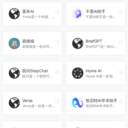
薏米AI
不墨AI助手
Ymiai是一个快捷、高效的人工智能创作平台，提供多种机器人服务，包括文案创作、写作助理、工作汇报、角色扮演、翻译、实用工具等，帮助用户提高工作效率和创作质量，薏米AI官网入口网址
不墨AI助手是一款基于GPT-3.5的全能型机器人，具备强大的语言处理和智能问答能力，可以帮助用户解答各行各业的问题，写作、写文案、讲故事、写代码等都不在话下，不墨AI助手官网入口网址
易搜猫
BriefGPT
易搜猫是一款AI写作工具，提供自媒体创作所需的伪原创、原创检测、海量素材和写作技巧等功能，帮助用户提升写作效率和质量。同时，易搜猫还提供视频整合和智能配音等功能，满足用户的多样化创作需求，易搜猫官网入口网址
BriefGPT是一款AI论文速递产品，每日更新Arxiv论文，提供精准的论文摘要，支持用户自定义订阅和搜索功能，方便AI研究人员和学生学者了解最新的AI研究成果，BriefGPT官网入口网址
跃问StepChat
Hume AI
跃问是一个聪明可靠的个人效率助手，帮助用户获取知识、查询信息、学习语言、创意写作、编写代码，在工作、学习、生活等各种场景下解决问题，跃问StepChat官网入口网址
Hume AI是一款智能助手，通过语音交互实现高效、智能的服务，准确识别语音指令，自然流畅的语音合成，多语言支持，快速响应，可定制化开发，适用于多种场景，Hume AI官网入口网址
Verse
智启特AI学术助手
Verse是一款新一代的生产力工具，通过AI技术实现智能生成文章和创作，帮助用户高效产出各种场景的内容。它支持多种场景的内容生成，包括会议纪要、公文假条、小说作文、日报、新闻稿、广告创作等。使用Verse，您可以节省写作时间和精力，快速找到创作灵感，提高工作效率，Verse官网入口网址
智启特AI学术助手，功能包含论文检索、文档智能解读、学术辅助工具、论文撰写、报告编写、联网问答，智启特AI学术助手官网入口网址