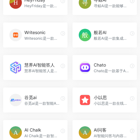
HeyFriday是一款智能AI写作工具，能够快速生成高质量的原创文章，支持改写、续写、扩写等功能，适用于内容创作、媒体运营和SEO优化等场景，HeyFriday官网入口网址
寻鲸AI是一款能够帮助市场广告公关人员能力超级进化的智能助手，提供多种功能和场景助手，帮助用户解决市场营销中的各种问题，寻鲸AI官网入口网址
Writesonic
般若AI
Writesonic是一款强大的AI写作工具，可以帮助用户快速创建SEO友好的内容，提高网站的排名和品牌影响力，Writesonic官网入口网址
般若AI是一款集成了AI生成式大模型和AI绘画功能的强大人工智能工具，可以帮助用户撰写各种文本内容，并进行多语言翻译；同时，它还可以根据文字生成图片，进行图片局部重绘和高清修复，般若AI官网入口网址
慧界AI智能答人
Chato
慧界AI智能答人是一款基于AI大语言模型、自然语言处理、深度学习等技术的智能客服机器人，能够精准理解用户意图，解决问题，提高客户满意度和忠诚度，慧界AI智能答人官网入口网址
Chato是一款基于AI技术的对话机器人，可以帮助用户轻松创建个性化的助理机器人，满足不同业务场景的需求，Chato官网入口网址
谷觅ai
小以思
谷觅ai是一款智能AI写作生成器，帮助用户快速生成高质量的原创文章，提高写作效率，谷觅ai官网入口网址
小以思是一款在线AI写作创作平台，帮助用户快速生成高质量的文章、作文、报告、方案、心得体会、文案、总结和诗歌等内容。提供智能对话、一键创作、常用技能和绘画广场等功能，适用于学生作文、商务文案、研究报告和创意灵感等场景，小以思官网入口网址
AI Chalk
AI问客
AI Chalk是一款智能写作工具，能够帮助用户快速生成高质量的论文、作业、报告等文本内容，AI Chalk官网入口网址
AI智能问答与内容创作助手是一款基于人工智能技术的智能问答与内容创作工具，可以提供准确的答案，创作所需的内容，适用于小红书文案创作、科普知识问答等场景，AI问客官网入口网址