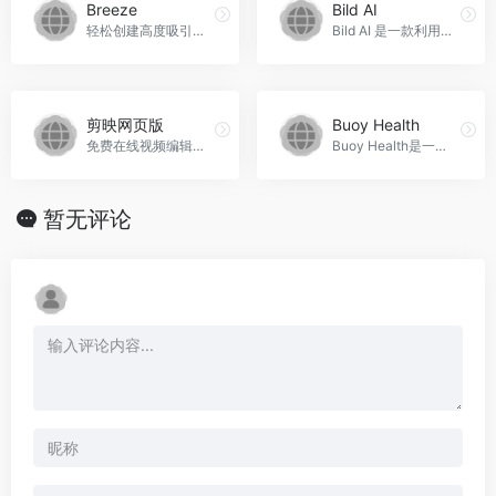
Breeze
Bild AI
轻松创建高度吸引力的产品照片，Breeze官网入口网址
Bild AI 是一款利用人工智能读取和理解蓝图的工具，帮助快速估算材料成本并确保蓝图准确性。
剪映网页版
Buoy Health
免费在线视频编辑器，功能全面、操作简单，无需任何经验即可快速上手。海量优质版权素材，商用无忧，无惧侵权，剪映网页版官网入口网址
Buoy Health是一款通过人工智能技术帮助用户检查症状并找到合适的医疗保健方案的健康助手应用。用户可以通过回答问题来确定病情，并获取临床专家撰写的可靠医疗信息。此外，用户还可以查看其他用户的评论和排行榜，以帮助他们选择合适的产品、服务或医生，Buoy Health官网入口网址
暂无评论