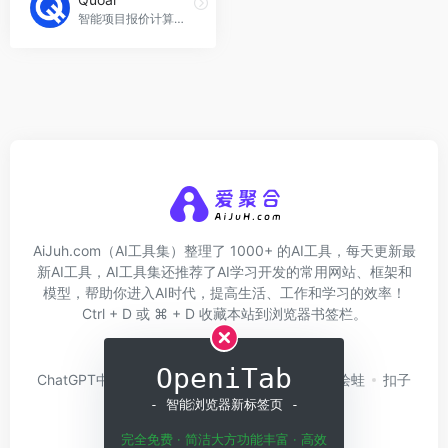
智能项目报价计算器，为自由职业者和技术机构提供详细报价生成。
AiJuh.com（AI工具集）整理了 1000+ 的AI工具，每天更新最
新AI工具，AI工具集还推荐了AI学习开发的常用网站、框架和
模型，帮助你进入AI时代，提高生活、工作和学习的效率！
Ctrl + D 或 ⌘ + D 收藏本站到浏览器书签栏。
关于我们
网址收录
OpeniTab
ChatGPT中文版
问小白
硅基流动
Trae
绘蛙
扣子
Coze
白日梦AI
- 智能浏览器新标签页 -
完全免费 · 简洁大方功能丰富 · 高效