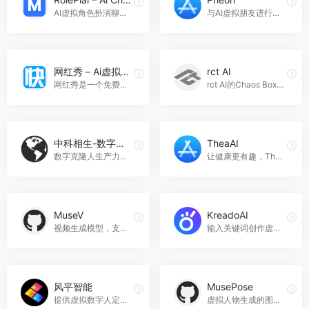
AI虚拟角色扮演聊天机器人-AI聊天，RolePlai - Ai Chatbots官网入口网址
与AI虚拟朋友进行聊天互动，Pheon官网入口网址
网红秀 – Ai虚拟好友
rct AI
网红秀是一个免费的Ai网红生成工具，可以创建并训练超写实CG风格的Ai网红数字人，与他们进行语音聊天，享受真实的对话体验，网红秀 – Ai虚拟好友官网入口网址
rct AI的Chaos Box利用先进的AI技术，为游戏开发者提供动态运动预测生成系统和智能虚拟人物交互技术，实现更真实、流畅的游戏体验，rct AI官网入口网址
中科相生-数字克隆人
TheaAI
数字克隆人生产力工具，让你轻松制作精美的视频内容，支持个性化定制，适用于内容营销、教育培训、社交媒体等场景，中科相生-数字克隆人官网入口网址
让健康更有趣，TheaAI官网入口网址
MuseV
KreadoAI
视频生成模型，支持无限长度高保真虚拟人视频生成，MuseV官网入口网址
输入关键词创作虚拟人物口播视频，KreadoAI是一款创新型人工智能应用，可以基于关键词和语义理解技术驱动口播视频的创建。想象一下，您可以在几分钟内为您的品牌或个人创造一个虚拟的品牌代言人，并使他们在不同领域中代言，宣传或招聘，KreadoAI官网入口网址
风平智能
MusePose
提供虚拟数字人定制、AI 短视频内容生产和数字人直播的智能化 IP 打造平台。风平智能官网入口网址
虚拟人物生成的图像到视频框架，MusePose官网入口网址