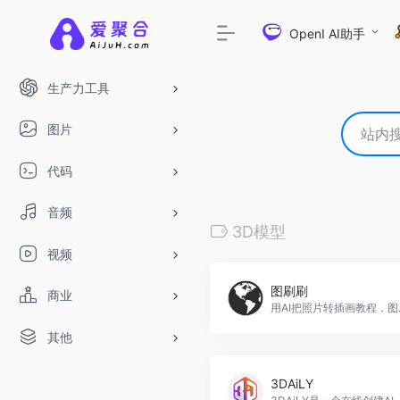
OpenI AI助手
生产力工具
图片
代码
音频
3D模型
视频
图刷刷
商业
用AI把
其他
3DAiLY