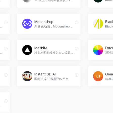
家与游戏行业连接，3DAiLY官网入口网址
3D模型市场与AI驱动的3D模型创建，Mondial3D官网入口网址
Motionshop
Blac
Mixamo是一个强大的3D角色动画平台，提供高质量的3D角色和动画效果，适用于游戏、电影和交互体验等项目，Mixamo官网入口网址
AI 角色动画，Motionshop官网入口网址
MeshifAI
Fot
Kaedim AI推出了全新的3D模型生成技术，使得设计师们更加轻松地创作出高质量的3D模型，提高了设计效率和品质，Kaedim官网入口网址
将文本即时转换为令人惊叹的 3D 模型。
Instant 3D AI
Oma
即时生成3D模型的AI平台
，摆脱模板束缚，展现真正的创造力。