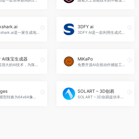
Rotato是一款简单易用的3D模型生成和动画制作软件，可以帮助用户快速生成逼真的手机、平板等设备的3D模型，并将自己的应用和网页设计放置在设备屏幕上，生成高质量的3D模型图片和视频，Rotato(Design Camera)官网入口网址
随着人工智能技术的不断发展，室内设计也在逐渐变得更加科技化和精准化。InteriorAI人工智能的室内设计模型，正是这一趋势的代表之一。其出图效果极佳，在室内设计领域中具有广泛的应用前景，interiorai官网入口网址
kshark.ai
3DFY ai
Blackshark.ai是一家生成地球数字孪生的公司，通过卫星数据和人工智能技术，生成实时、准确、可搜索和逼真的全球3D数字孪生，Blackshark.ai官网入口网址
3DFY AI是一款利用生成式人工智能从文本中创建高质量3D模型的工具，可以大大提高3D建模的效率和准确度。该工具提供了多种服务，包括文本到3D web和API服务，大规模3D数据集生成，图像到3D服务等等，3DFY ai官网入口网址
or AI珠宝生成器
MiKaPo
通过其强大的AI技术，为珠宝设计领域带来了革命性的变化。它不仅简化了设计过程，还极大地扩展了定制和创造力的可能性，Fotor AI珠宝生成器官网入口网址
免费开源AI在线动作捕捉工具，控制纸片人MMD模型
ges
SOLART – 3D创易
将3D模型转换为64x64像素图像，简化3D形状生成。Omages官网入口网址
SOLART – 3D创易提供丰富3D模型，满足多场景需求，以多样价格和便捷操作助力创作。