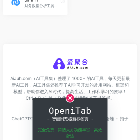
财务数据分析工具，SimFin官网入口网址
AiJuh.com（AI工具集）整理了 1000+ 的AI工具，每天更新最
新AI工具，AI工具集还推荐了AI学习开发的常用网站、框架和
模型，帮助你进入AI时代，提高生活、工作和学习的效率！
Ctrl + D 或 ⌘ + D 收藏本站到浏览器书签栏。
OpeniTab
关于我们
网址收录
ChatGPT中文版
问小白
硅基流动
Trae
绘蛙
扣子
- 智能浏览器新标签页 -
Coze
白日梦AI
完全免费 · 简洁大方功能丰富 · 高效
舒适