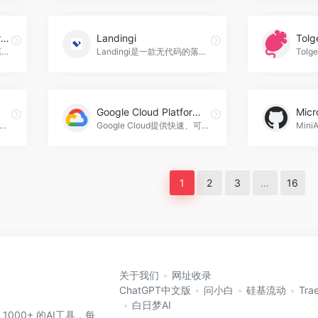
Job posting generator by AI
Landingi
Tolg
Seeqle是一款由人工智能驱动的招聘营销解决方案，帮助企业快速生成吸引人的招聘广告，提高招聘效率和成功率，Job posting generator by AI官网入口网址
Landingi是一款无代码的落地页构建器和平台，专为数字营销人员设计。它提供了一个用户友好的界面和拖放式页面构建器，可以创建、发布和优化落地页、弹出窗口和销售漏斗。Landingi还提供了一系列功能，如微网站和OnePagers、移动页面、表单生成、智能部分、事件跟踪和A/B测试等，以帮助营销人员实现数据驱动的营销决策，Landingi官网入口网址
Google Cloud Platform AI Tools
Mic
so是一款AI驱动的数据采集工具，可以帮助用户自动浏览网站并收集数据，节省时间和精力，Scrap.so官网入口网址
Google Cloud提供快速、可扩展且易于使用的AI解决方案，包括AI平台、生成式AI、数据科学和负责任的AI。应用场景涵盖生成式AI、搜索和对话、文档摘要、机器学习和MLOPs、AutoML以及语音、文本和语言API。通过这些产品和解决方案，用户可以快速构建、训练、测试、部署和监控各种AI模型，从而实现数据洞察和智能应用，Google Cloud Platform AI Tools官网入口网址
1
2
3
…
16
关于我们
网址收录
ChatGPT中文版
问小白
硅基流动
Tra
白日梦AI
 1000+ 的AI工具，每