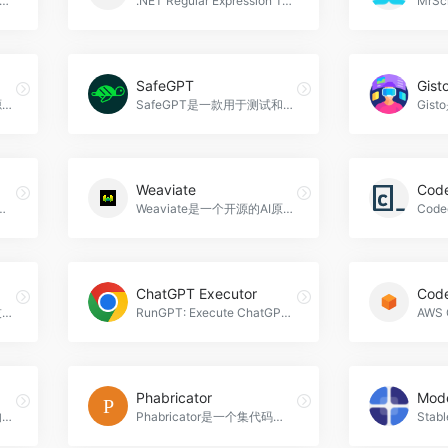
数据工作室，具有协作工作流、AI辅助数据管理，Morph官网入口网址
.NET Regular Expression Tester and Reference是一个功能强大的工具，用于测试和参考.NET正则表达式。它提供了实时高亮显示、代码生成、代码自动完成、性能测试等多种功能，适用于开发人员验证和调试正则表达式，集成正则表达式功能到应用程序中，以及优化正则表达式的性能，Regex 101官网入口网址
SafeGPT
Gist
Mentat是一款AI驱动的开源编码助手，利用GPT-4模型为您自动生成代码，提高编码效率和准确性，AbanteAI官网入口网址
SafeGPT是一款用于测试和监控大型语言模型应用的工具，帮助开发者避免幻觉、偏见和安全问题，提高应用程序的性能和安全性，SafeGPT官网入口网址
Weaviate
Cod
。它使您能够轻松地将想法转化为产品，无论是为个人使用，与朋友分享还是在我们的市场上赚钱，The Forge官网入口网址
Weaviate是一个开源的AI原生向量数据库，帮助开发人员创建直观可靠的AI应用程序。它提供了自动化数据清理、混合搜索和检索增强生成等功能，适用于广告生成和文章搜索等应用场景，Weaviate官网入口网址
ChatGPT Executor
Cod
ExplainDev是一款强大的技术问答平台，帮助开发者解决技术问题，提供专业的回答和知识分享，ExplainDev官网入口网址
RunGPT: Execute ChatGPT Code是一个Chrome扩展，可以在OpenAI ChatGPT中直接执行代码片段，支持多种编程语言，包括Python、JavaScript和Ruby。它可以加载和解析数据，进行数据分析和可视化，并提供附加文件选项和编辑/修改代码功能，ChatGPT Executor官网入口网址
Phabricator
Mod
GetResponse是一款专业的电子邮件营销工具，提供了一系列功能，包括构建邮件列表、自动化邮件发送、AI邮件生成、网站构建、落地页等。它适用于各种应用场景，如电子商务、市场营销、客户关系管理和品牌推广，GetResponse官网入口网址
Phabricator是一个集代码管理、代码审查、任务管理、文档管理、团队协作等多个功能于一体的项目管理工具，适用于软件开发团队、项目管理团队和质量控制团队，Phabricator官网入口网址