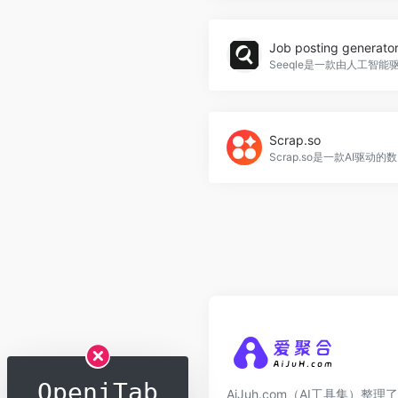
Scrap.so
Scrap.
OpeniTab
AiJuh.com（AI工具集）整理了