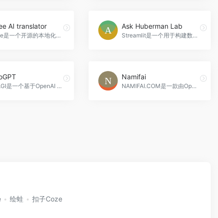
ee AI translator
Ask Huberman Lab
Tolgee是一个开源的本地化平台，提供了一系列功能和工具，帮助开发人员更高效地进行应用程序本地化，包括开发工具、翻译辅助、自动翻译和协作功能，Tolgee AI translator官网入口网址
Streamlit是一个用于构建数据科学和机器学习应用程序的开源Python库，提供了一个简单易用的界面，使用户能够快速创建交互式的数据可视化和Web应用。它可以帮助数据科学家和分析师快速创建交互式的数据可视化应用程序，以便更好地理解和传达数据，同时也可以用于展示和演示机器学习模型的工作原理和效果，Ask Huberman Lab官网入口网址
roGPT
Namifai
MiniAGI是一个基于OpenAI API的通用自主代理，提供强大的内容生成功能和简单易用的界面，帮助用户快速完成各种任务，MicroGPT官网入口网址
NAMIFAI.COM是一款由OpenAI驱动的域名生成器，通过使用先进的AI技术，为您提供最新、最准确的域名建议。免费使用，多样性选择，适用于创业者、网站所有者和营销人员，Namifai官网入口网址
e
绘蛙
扣子Coze