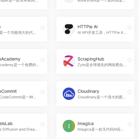
MrScraper是一款简单易用的网络爬虫工具，无需编码，使用真实浏览器和高质量代理，帮助用户轻松提取数据，MRScraper官网入口网址
Bookshare是一个面向阅读障碍人群的在线图书馆，为患有阅读障碍的人士提供可访问的电子书资源，用户可以根据自己的学习方式自定义阅读体验，并找到几乎任何他们需要的书籍，Bookshare官网入口网址
o
HTTPie AI
Gisto是一个功能强大的代码片段管理器，可以帮助开发者更高效地管理和分享自己的代码片段，支持云同步和智能搜索，Gisto官网入口网址
AI API开发工具，HTTPie AI官网入口网址
eAcademy
ScrapingHub
Codecademy是一个免费的在线学习平台，提供交互式的编程课程和项目，帮助用户学习编程和技术技能，CodeAcademy官网入口网址
Zyte是全球领先的网络爬虫服务提供商，为企业提供高质量、可靠的网络数据抓取服务，包括产品和定价数据、招聘信息数据、文章和新闻数据、搜索引擎数据、房地产数据和商业地点数据等应用场景，ScrapingHub官网入口网址
eCommit
Cloudinary
AWS CodeCommit是一种托管的源代码存储库，使团队能够更轻松地在代码上进行安全协作，贡献的代码在传输和静态状态下都进行了加密，CodeCommit官网入口网址
Cloudinary是一个强大的图像和视频管理平台，通过自动化处理和优化，提供高性能的媒体交付和用户体验，Cloudinary官网入口网址
elsLab
Imagica
Stable Diffusion and Dreambooth API是一个强大的AI平台，提供稳定的扩散和Dreambooth模型的API接口，用户可以通过API接口生成高质量的图像、创建聊天机器人、克隆声音、将文本生成为图像、进行无限制聊天和创建室内设计，ModelsLab官网入口网址
Imagica是一款无代码AI应用构建工具，通过描述即可构建功能强大的应用程序，满足不同行业的需求，Imagica官网入口网址