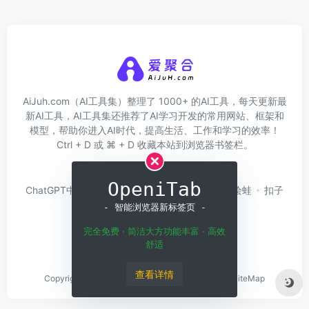
AiJuh.com（AI工具集）整理了 1000+ 的AI工具，每天更新最
新AI工具，AI工具集还推荐了AI学习开发的常用网站、框架和
模型，帮助你进入AI时代，提高生活、工作和学习的效率！
Ctrl + D 或 ⌘ + D 收藏本站到浏览器书签栏。
关于我们
网址收录
OpeniTab
ChatGPT中文版
问小白
硅基流动
Trae
绘蛙
扣子
Coze
白日梦AI
- 智能浏览器新标签页 -
完全免费 · 简洁大方功能丰富 · 高效
舒适
查看详情
Copyright © 2026
Home
粤ICP备2023143650号
SiteMap