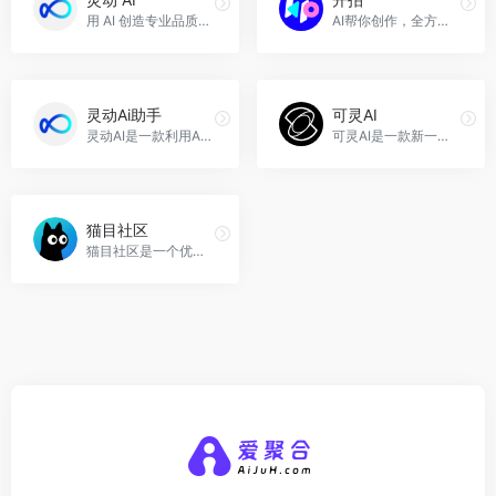
用 AI 创造专业品质的商品图，灵动 AI官网入口网址
AI帮你创作，全方位的创意工具，开拍官网入口网址
灵动Ai助手
可灵AI
灵动AI是一款利用AI技术快速生成高质量商品图的在线设计工具，适用于各种产品品类，提供海量模板和素材，帮助商家轻松制作电商主图、海报和视频等营销物料，灵动Ai助手官网入口网址
可灵AI是一款新一代的AI创意生产力平台，提供AI图片、AI视频和AI编辑三大功能模块，帮助用户快速高效地创作多样风格的精美图片和高清视频，可灵AI官网入口网址
猫目社区
猫目社区是一个优质的AIGC应用平台，为用户提供丰富的工具和空间，探索AI的无限可能，猫目社区官网入口网址