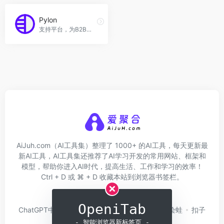
Pylon
支持平台，为B2B公司提供一体化解决方案，包括工单、聊天窗口、知识库、AI支持、客户门户等功能。
AiJuh.com（AI工具集）整理了 1000+ 的AI工具，每天更新最
新AI工具，AI工具集还推荐了AI学习开发的常用网站、框架和
模型，帮助你进入AI时代，提高生活、工作和学习的效率！
Ctrl + D 或 ⌘ + D 收藏本站到浏览器书签栏。
关于我们
网址收录
OpeniTab
ChatGPT中文版
问小白
硅基流动
Trae
绘蛙
扣子
Coze
白日梦AI
- 智能浏览器新标签页 -