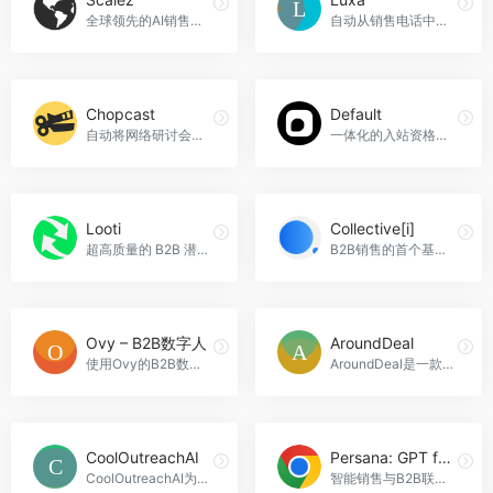
全球领先的AI销售线索生成平台，Scalez官网入口网址
自动从销售电话中获取产品洞察，Luxa官网入口网址
Chopcast
Default
自动将网络研讨会和视频播客中的重要时刻转化为适合社交媒体的片段，100％可编辑。Chopcast官网入口网址
一体化的入站资格认定、调度和路由解决方案，Default官网入口网址
Looti
Collective[i]
超高质量的 B2B 潜在客户，Looti官网入口网址
B2B销售的首个基础模型，利用人工智能赋予销售超能力，Collective[i]官网入口网址
Ovy – B2B数字人
AroundDeal
使用Ovy的B2B数字虚拟人，和您的客户保持7x24不间断沟通 Get more qualified leads with Ovy, the B2B revenue platform helps you identify contacts on your website, engage and convert them into customers，Ovy - B2B数字人官网入口网址
AroundDeal是一款帮助用户在LinkedIn和网页域名上快速找到目标联系人和公司信息的工具，AroundDeal官网入口网址
CoolOutreachAI
Persana: GPT for Sales & B2B Contact Info
CoolOutreachAI为B2B SaaS公司的销售专业人士创造以AI驱动的相关性超个性化冷邮件，CoolOutreachAI官网入口网址
智能销售与B2B联系信息的GPT插件，Persana: GPT for Sales &amp; B2B Contact Info官网入口网址