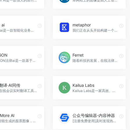
Gather AI是一款强大的应付账款软件，为高增长的财务团队提供智能和自动化来简化、增压和节省。它提供了无与伦比的智能和可见性，以识别难以察觉的趋势，深入洞察核心驱动因素，并发现超支领域，Gather AI官网入口网址
本网站上的图像是由人工智能...Nx搜索引擎是专为企业打造的一款智能化搜索解决方案。它能够高效、准确地为企业用户提供搜索服务，帮助企业用户快速找到所需信息，优化工作效率，Nyx官网入口网址
 ai
metaphor
Rose ai是一款智能化业务管理软件，它拥有多项先进技术，可以快速帮助企业实现数字化转型，Rose ai官网入口网址
我们正在从头开始构建一个新的搜索引擎，使用 DALL-E 和 Stable Diffusion 背后的相同想法。隐喻是一种深邃的表达方式，它可以让我们更好地理解生活中的经历和情感。有了“隐喻搜索引擎”，我们可以更轻松地进入这个充满隐喻的世界，metaphor官网入口网址
GON
Ferret
MAIGON法律ai是一款基于人工智能技术的智能法律服务平台，通过智能化的方式，让法律更简单，MAIGON官网入口网址
随着科技的发展，在线法律服务逐渐普及，Ferret法律AI作为一种新型的人工智能技术，为律师们提供了更加高效、精准的法律服务助手，它可以快速搜索相关法律条文和案例，以及为律师提供智能法律建议，Ferret官网入口网址
翻译·AI同传
Kailua Labs
网课/在线会议实时翻译工具，百度翻译·AI同传是一款基于人工智能的口译助手软件，能够实现同声传译并将语言翻译成多种语言，让沟通变得更智能、更高效，百度翻译·AI同传官网入口网址
Kailua Labs是一家高效、智能的搜索引擎公司，致力于为用户提供更好更准确的搜索体验。我们以技术创新和用户体验为核心，不断优化算法和服务，让搜索结果更加有价值和可信，Kailua Labs官网入口网址
More AI
公众号编辑器-内容神器
人工智能生成的股票图像，One More AI搜索引擎是一款基于人工智能技术的全新搜索引擎，可以帮助用户快速、准确地获取所需信息，并提供更高效、便捷的搜索服务，One More AI官网入口网址
[注册免费使用]及时发现热点、搜索素材、选题分析，公众号编辑器-内容神器官网入口网址