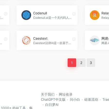
Codenull
Rela
Lexii.ai是一个人工智能搜索...Lexii ai搜索引擎是一款高效快捷的智能搜索工具，通过语音识别技术和人工智能算法，为用户提供无微不至的搜索服务，让人们轻松高效获取所需信息，成为信息时代的新助手，Lexii ai官网入口网址
Codenull.ai是一个无代码人工智能平台，允许用户无需编写一行代码就可以构建任何ai模型。它提供的服务包括投资组合优化、机器人顾问、推荐引擎、欺诈检测等，Codenull官网入口网址
Caestext
到来，法律工作者在工作中也逐渐开始依靠人工智能技术，其中Spellbook法律ai成为了众多法律从业者的首选，Spellbook官网入口网址
Caestext法律AI是一款基于人工智能技术的法律智能服务平台，可以为用户提供专业、高效、精准的法律服务，Caestext官网入口网址
1
2
3
关于我们
网址收录
ChatGPT中文版
问小白
硅基流动
Tra
白日梦AI
 1000+ 的AI工具，每