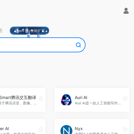
活
OpeniTab智能扩展
nSmart腾讯交互翻译
Auri AI
一款基于腾讯语音、图像、自然语言处理等领域的技术开发的新一代智能翻译设备，随着全球化进程加速，跨文化交流变得越来越频繁。语言成为了最大的障碍。TranSmart腾讯交互翻译，通过AI技术与人工对话结合，帮助人们轻松地跨越语言障碍，实现真正的无界交流，TranSmart腾讯交互翻译官网入口网址
Auri AI是一款人工智能写作助手，旨在帮助用户更快、更智能地写作。它提供了拼写和语法纠正、释义、翻译、文本生成、快速创建笔记等功能。它支持25种以上的语言，Auri AI官网入口网址
er AI
Nyx