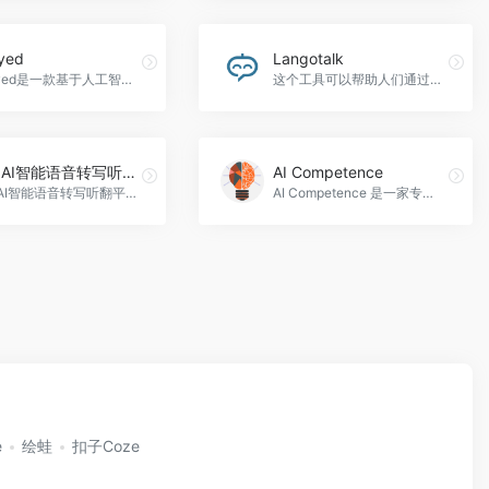
yed
Langotalk
Relayed是一款基于人工智能技术的视频会议工具，能快速为用户提供高质量的视频会议服务，让沟通更轻松高效，Relayed官网入口网址
这个工具可以帮助人们通过与人工智能聊天，以6倍的速度学习西班牙语、英语、法语、德语、荷兰语或意大利语。Langotalk是一款跨语言交流的应用程序，它可以为用户提供更便捷、更直观的跨语言沟通解决方案。该应用程序通过语音和翻译技术，将不同语言的用户连接在了一起，为他们提供了全新的交流体验，Langotalk官网入口网址
网易·AI智能语音转写听翻平台
AI Competence
网易·AI智能语音转写听翻平台，随着科技的不断进步，人们的工作方式也在不断地更新和优化。其中，AI智能语音转写听翻平台是当前受欢迎的智能化工具之一。它可以通过语音转录实现文字化，提高效率，极大地方便了人们的工作和生活，网易·AI智能语音转写听翻平台官网入口网址
AI Competence 是一家专注于人工智能领域的企业，致力于帮助各类企业和组织实现更广泛的人工智能应用，AI Competence官网入口网址
e
绘蛙
扣子Coze