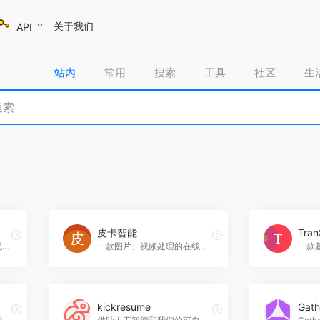
关于我们
API
站内
常用
搜索
工具
社区
生
皮卡智能
Tra
OS-AIGC这款工具是元经纪旗下推出的面向于短视频创作者、文化创作者、个体创业者、职场工作人员、企业等推出的AI生产工具，OS-AIGC官网入口网址
一款图片、视频处理的在线网站，皮卡智能AI视觉平台。皮卡智能是一家专业的音频产品品牌，通过人工智能技术的应用，打造了高品质、智能化的音频产品，为用户带来全新的听觉体验，皮卡智能官网入口网址
kickresume
Gath