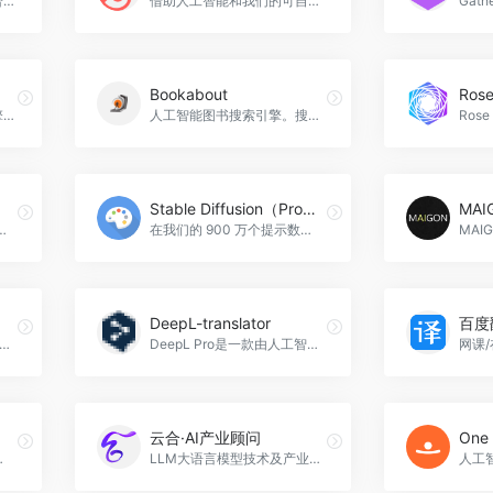
Darrow法律AI是一种人工智能技术，用于提升法律行业的效率并普及法律知识。它基于自然语言处理和机器学习技术，可以自动化执行法律文书、法律咨询和诉讼过程中的某些任务。Darrow法律AI可以帮助律师、法官和个人更快地理解法律问题、更高效地处理案件，同时也可以为普通人提供便捷、高效的法律知识获取渠道，Darrow官网入口网址
借助人工智能和我们的可自定义模板，快速创建精美的简历。在几分钟内创建一份完美的简历，给您未来的雇主留下深刻印象。今天的职场充满竞争，简历成为求职的敲门砖，kickresume官网入口网址
Bookabout
Rose
Andi 是一个对话式搜索引擎。它使用简单的聊天机器人界面和 AI 支持的助手来简单地回答问题，为您找到最佳信息，并帮助您保持在线安全和高效，Andi官网入口网址
人工智能图书搜索引擎。搜索一本书的思想，而不仅仅是关键词。Bookabout是一款基于用户阅读习惯和偏好的搜索引擎，帮助用户快速、准确地找到自己喜欢的图书资源，让阅读变得更便捷、更有趣，Bookabout官网入口网址
Stable Diffusion（Prompts）
MAI
程，让你的工作变得更加轻松。本文将为你介绍Genius Sheets的关键功能，让你马上上手，Genius Sheets官网入口网址
在我们的 900 万个提示数据库中，到处搜索 AI 艺术家为每个人生成的视觉效果。Stable Diffusion（Prompts）是一款优秀的搜索引擎，拥有强大的搜索能力和智能提示功能，能够准确地找到用户需要的信息，Stable Diffusion（Prompts）官网入口网址
DeepL-translator
百度
擎优化（SEO）已成为在线业务成功的关键要素。而Avanzai AI助手将帮助您在这个竞争激烈的数字时代脱颖而出。本文将为您介绍Avanzai AI助手的功能和优势，以及如何利用该工具来优化您的网站以提高搜索引擎排名和吸引更多的目标受众，Avanzai官网入口网址
DeepL Pro是一款由人工智能和神经网络提供支持的专业翻译服务，可跨多种设备和应用程序(包括文档、网页、电子邮件和口头对话)提供准确、安全和可定制的翻译，DeepL-translator官网入口网址
云合·AI产业顾问
One 
方式，还可通过AI技术进行智能问答、自动处理常见问题，极大提高了客户服务的效率，Chatbase官网入口网址
LLM大语言模型技术及产业大数据的AI效率工具，面向广泛的产业办公人群提供准确、高效、可靠的产业分析、数字招商及辅助办公服务，云合·AI产业顾问官网入口网址