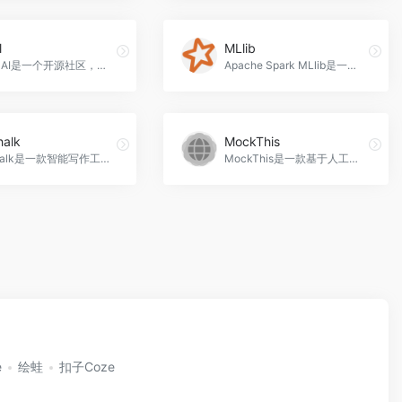
l
MLlib
Instill AI是一个开源社区，通过现代数据堆栈赋能人工智能，挖掘非结构化数据的价值。他们的产品Instill Cloud是一个无代码/低代码平台，可以加速AI应用程序的开发。用户可以轻松连接各种数据源，无缝集成AI模型，并以极快的速度部署定制逻辑，Instill官网入口网址
Apache Spark MLlib是一个可扩展的机器学习库，提供高质量的机器学习算法和工作流工具，适用于大规模数据分析和挖掘、推荐系统、自然语言处理等应用场景，MLlib官网入口网址
halk
MockThis
AI Chalk是一款智能写作工具，能够帮助用户快速生成高质量的论文、作业、报告等文本内容，AI Chalk官网入口网址
MockThis是一款基于人工智能技术的数据模拟工具，能够帮助用户快速生成模拟数据，提高软件开发和数据分析的效率，MockThis官网入口网址
e
绘蛙
扣子Coze