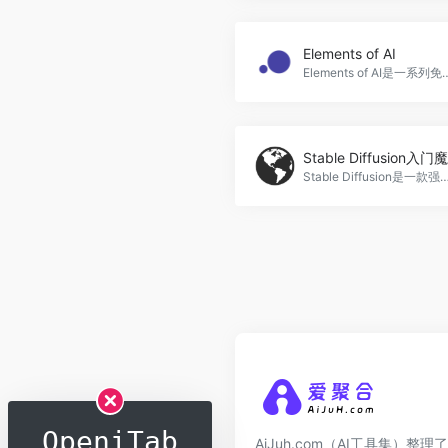
Elements of AI
Elements of AI是一系列免费在线课程，旨在向非专业人士介绍人工智能的基础知识，无需编程或复杂数学
Stable Diffusion是一款强大的图像生成AI，通过输入文字描述词（prompt），可以绘制出高质量的图像。它提供了多种模型供用户选择，包括大模型和微调模型，可以满足不同的图像生成需求，St
OpeniTab
AiJuh.com（AI工具集）整理了