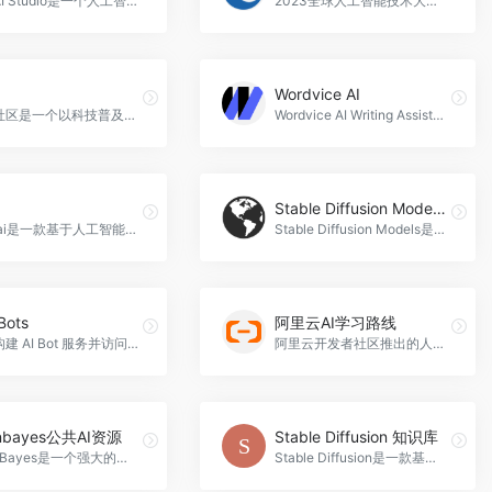
飞桨AI Studio是一个人工智能学习与实训社区，提供免费GPU算力、丰富的课程和项目，帮助用户学习和实践人工智能技术，飞桨AI Studio官网入口网址
2023全球人工智能技术大会（GAITC 2023）是一场以“交叉、融合、相生、共赢”为主题的国际性人工智能技术盛会，旨在推动智能科技的跨界联动和融合发展，展示智能科技的前沿成果和未来发展趋势，提供交流学习的平台，探讨智慧农业、具身智能、工业智能等领域的应用和解决方案，全球人工智能技术大会官网入口网址
Wordvice AI
在问社区是一个以科技普及为使命的免费开源社区，集成了众多优秀的大语言模型，提供智能问答、文本创作、AI绘画、文档分析等多种功能，帮助用户更高效地获取和处理信息，在问官网入口网址
Wordvice AI Writing Assistant是一款强大的在线文本编辑工具，集合了语法检查、编辑、改写和翻译功能，帮助用户提高文章质量和表达能力，Wordvice AI官网入口网址
Stable Diffusion Models（2）
txyz.ai是一款基于人工智能技术的研究平台，提供AI增强的阅读、搜索和写作，为研究人员提供卓越的效率和无与伦比的研究体验，txyz官网入口网址
Stable Diffusion Models是一款强大的图像处理模型，通过稳定扩散算法实现高质量的图像修复、增强和生成，帮助用户创造出独特的艺术作品和恢复珍贵的回忆，Stable Diffusion Models（2）官网入口网址
Bots
阿里云AI学习路线
高效构建 AI Bot 服务并访问广泛的 API 和插件，GPTBots官网入口网址
阿里云开发者社区推出的人工智能学习路线（学+测）产品，为用户提供了一站式的人工智能技术学习平台，帮助他们系统地学习和测试人工智能技术，阿里云AI学习路线官网入口网址
nbayes公共AI资源
Stable Diffusion 知识库
OpenBayes是一个强大的数据科学平台，提供了丰富的公共数据集、教程和模型资源，帮助用户快速构建和部署机器学习模型，openbayes公共AI资源官网入口网址
Stable Diffusion是一款基于人工智能技术的知识库AI艺术探索工具，帮助用户快速获取和学习相关知识，并提供创意探索和艺术创作的支持，Stable Diffusion 知识库官网入口网址