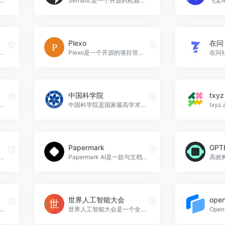
个为人工智能从业者提供最新资讯、学习资源和交流平台的网站，专知官网入口网址
Sematic是一个开源的机器学习和人工智能编排平台，可以帮助机器学习团队更快地构建和执行训练管道，实现跟踪、可重现性、可视化等功能，sematic官网入口网址
Plexo
在问
rative AI是一种生成式人工智能技术，可以帮助开发者快速、高效、负责任地构建具有生成能力的人工智能应用，Google AI官网入口网址
Plexo是一个开源的项目管理系统，为现代创新者提供了一种全新的协作方式。它提供了直观的界面，用于创建、组织和管理项目，跟踪任务的进度和状态，并共享资源。适用于创新团队、跨部门合作和远程团队，Plexo官网入口网址
中国科学院
txyz
术的创作助手应用，拥有近百种绘画风格模型，能够快速生成令人惊叹的绘画作品，为创作者提供更多可能性，滴墨社区官网入口网址
中国科学院是国家最高学术机构和综合研究中心，致力于推动科学技术的发展和创新，为国家的经济社会发展和国家安全做出重要贡献，中国科学院官网入口网址
Papermark
GPT
性的开发者平台，提供丰富的技术培训、实践项目和开源创新机会，帮助开发者学习最新技术、构建解决方案并参与开源项目，IBM Developer官网入口网址
Papermark AI是一款与文档进行交互的AI助手，可以帮助您改进和优化演示文稿和销售文档，实现安全的文档共享，并提供实时分析和洞察力，Papermark官网入口网址
世界人工智能大会
ope
网盛会，旨在促进全球互联网行业的交流与合作。大会每年举办一次，吸引了来自全球各地的政府官员、企业家、学者和技术专家参与。通过世界互联网大会，政府、企业和学术界可以分享他们在互联网领域的最新成果和经验，探讨互联网发展的热点问题和挑战，寻找商机和合作伙伴，推动互联网技术的创新和发展，世界互联网大会官网入口网址
世界人工智能大会是一个全球性的人工智能盛会，汇聚了来自世界各地的AI精英和创见者，通过高端论坛、展览展示、赛事评奖和应用体验等环节，促进人工智能领域的交流与合作，世界人工智能大会官网入口网址