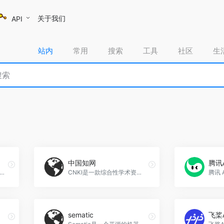
关于我们
API
站内
常用
搜索
工具
社区
生
中国知网
腾讯
面向云计算、物联网、大数据、人工智能等技术领域的开发者社区，提供丰富的技术资源、开发者认证、开发者工具和SDK、开发者活动和大赛等服务，帮助开发者学习、交流、分享和解决技术难题，阿里云开发者社区官网入口网址
CNKI是一款综合性学术资源平台，提供了丰富的学术文献数据库和相关服务，包括期刊、论文、会议论文、报纸、专利、标准、图书、年鉴等多种资源，适用于学术研究、教学辅助和决策支持等场景，中国知网官网入口网址
sematic
飞桨A