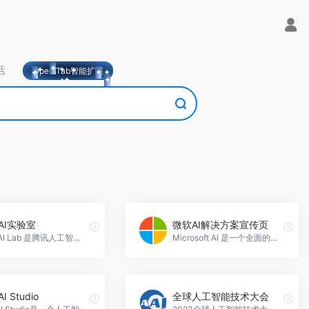
活
OpeniTab智能扩展
AI实验室
微软AI解决方案宣传页
腾讯 AI Lab 是腾讯人工智能实验室的官方网站，致力于推动人工智能技术的研究和应用，提供计算机视觉、语音技术、自然语言处理和机器学习等多个功能，应用于社交、游戏、内容和数字人等领域，腾讯AI实验室官网入口网址
Microsoft AI 是一个全面的人工智能解决方案，帮助组织提高生产力和创造力，优化业务并发掘新机会。通过多个功能模块，如 Copilot、Azure AI Studio 和 GitHub Copilot，Microsoft AI 提供了丰富的工具和服务，满足不同领域的需求。无论是提升联系中心的服务体验，简化云运营和管理，还是构建智能应用和定制化助手，Microsoft AI 都能为组织带来巨大的价值，微软AI解决方案宣传页官网入口网址
I Studio
全球人工智能技术大会