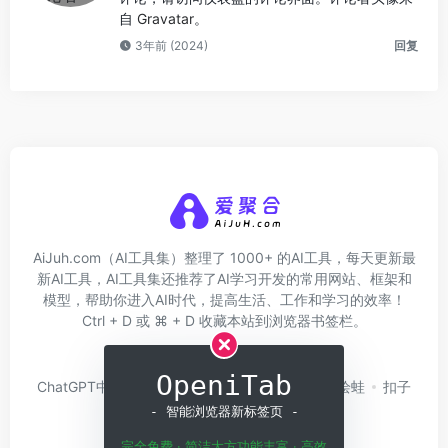
自
Gravatar
。
3年前 (2024)
回复
AiJuh.com（AI工具集）整理了 1000+ 的AI工具，每天更新最
新AI工具，AI工具集还推荐了AI学习开发的常用网站、框架和
模型，帮助你进入AI时代，提高生活、工作和学习的效率！
Ctrl + D 或 ⌘ + D 收藏本站到浏览器书签栏。
关于我们
网址收录
OpeniTab
ChatGPT中文版
问小白
硅基流动
Trae
绘蛙
扣子
Coze
白日梦AI
- 智能浏览器新标签页 -
完全免费 · 简洁大方功能丰富 · 高效