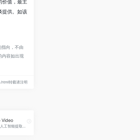
的价值，最主
谈提供。如该
的指向，不由
页的内容如出现
-com.html转载请注明
o Video
该插件使用人工智能提取网页的主要文本内容，并一键生成视频。AI URL to Video官网入口网址