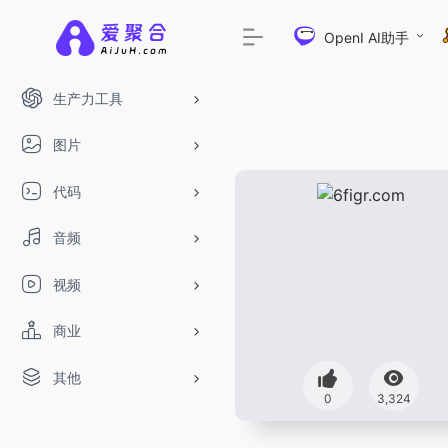
OpenI AI助手
生产力工具
图片
代码
音频
视频
商业
其他
DeepSeek-R1、V3满血版免费用！- 字节
0
3,324