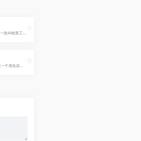
VisionFX是一款AI创意工作室，利用先进的人工智能技术即时生成图片、视频、音乐、语音等。
Wan2GP 是一个优化后的开源视频生成模型，专为低配置 GPU 用户设计，支持多种视频生成任务。