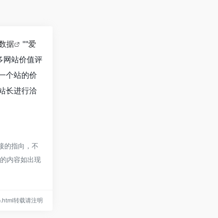
8数据
""
爱
多网站价值评
估一个站的价
的站长进行洽
链接的指向，不
页的内容如出现
help.html转载请注明