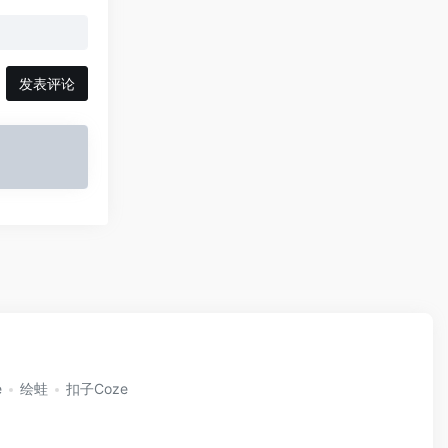
发表评论
e
绘蛙
扣子Coze