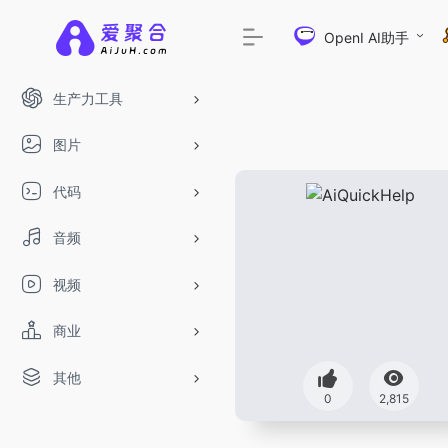
OpenI AI助手
生产力工具
图片
代码
音频
视频
商业
其他
DeepSeek-R1、V3满血版免费用！- 字节Tr
0
2,815