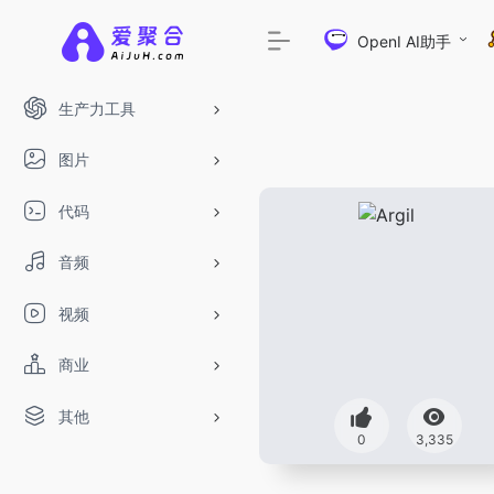
OpenI AI助手
生产力工具
图片
代码
音频
视频
商业
其他
DeepSeek-R1、V3满血版免
0
3,335