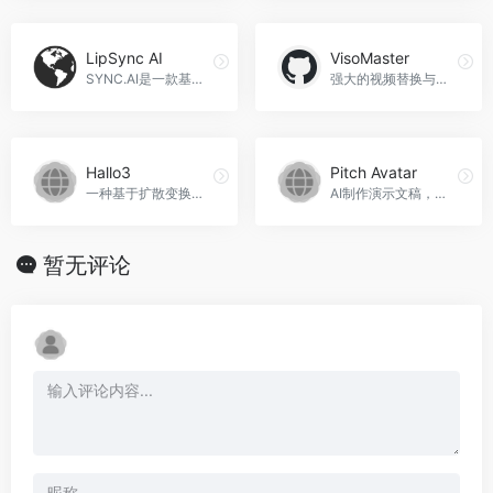
LipSync AI
VisoMaster
SYNC.AI是一款基于人工智能技术的语音动画生成工具，可以根据文本或音频输入，自动生成逼真的面部和唇部动画，帮助您快速实现角色的自然说话动画，LipSync AI官网入口网址
强大的视频替换与编辑软件，利用AI技术实现自然效果。
Hallo3
Pitch Avatar
一种基于扩散变换器网络的高动态、逼真肖像图像动画技术。
AI制作演示文稿，个性化内容，简化演示交付，Pitch Avatar官网入口网址
暂无评论