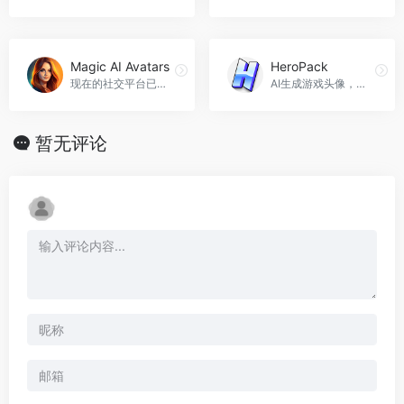
Magic AI Avatars
HeroPack
现在的社交平台已经成为了人们展示自我、建立社交圈的主要途径。想要在这个竞争激烈的时代脱颖而出，更好的展示自己，拥有一张高质量的个性化头像是必不可少的。而Magic AI Avatars就是一个为你打造个性化高质量头像的好帮手，Magic AI Avatars官网入口网址
AI生成游戏头像，灵感源自视频游戏。HeroPack官网入口网址
暂无评论