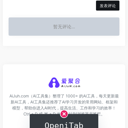
发表评论
暂无评论...
AiJuh.com（AI工具集）整理了 1000+ 的AI工具，每天更新最
新AI工具，AI工具集还推荐了AI学习开发的常用网站、框架和
模型，帮助你进入AI时代，提高生活、工作和学习的效率！
Ctrl + D 或 ⌘ + D 收藏本站到浏览器书签栏。
OpeniTab
关于我们
网址收录