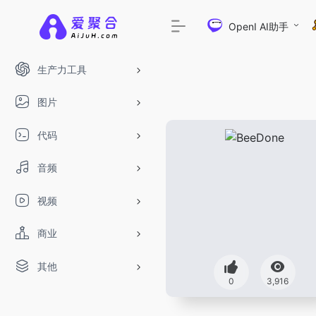
OpenI AI助手
生产力工具
图片
代码
音频
视频
商业
其他
DeepSeek-R1、V3满血版免费用！- 字
0
3,916