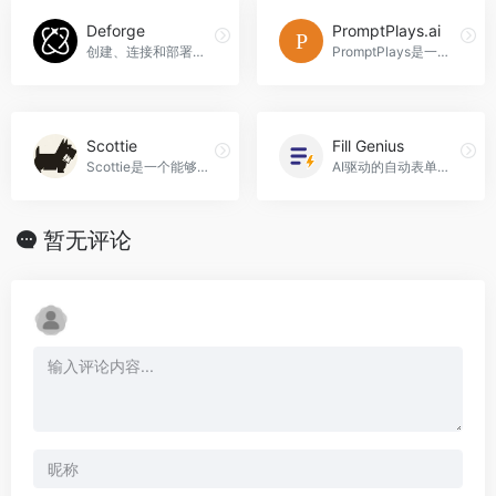
Deforge
PromptPlays.ai
创建、连接和部署强大的AI代理，无需编写一行代码。
PromptPlays是一个AI-infused automations平台，提供多种功能强大的自动化工具，包括写作优化、文档生成、电子邮件回复、表格处理、项目管理、思路开发等，适用于各种场景，帮助提高工作效率和质量，PromptPlays.ai官网入口网址
Scottie
Fill Genius
Scottie是一个能够跨手机、电子邮件和短信工作的AI代理构建工具，可以像真正员工一样处理客户互动。
AI驱动的自动表单填充工具
暂无评论