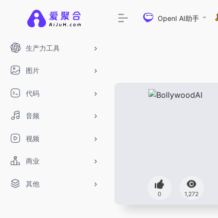
OpenI AI助手
生产力工具
图片
代码
音频
视频
商业
其他
0
1,272