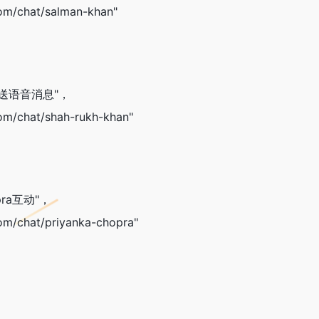
.com/chat/salman-khan"
han发送语音消息"，
.com/chat/shah-rukh-khan"
opra互动"，
.com/chat/priyanka-chopra"