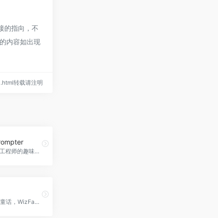
链接的指向，不
页的内容如出现
odai.html转载请注明
rompter
一个针对AI工程师的趣味游戏，通过提示挑战激发创造力。
创造个性化童话，WizFairy官网入口网址