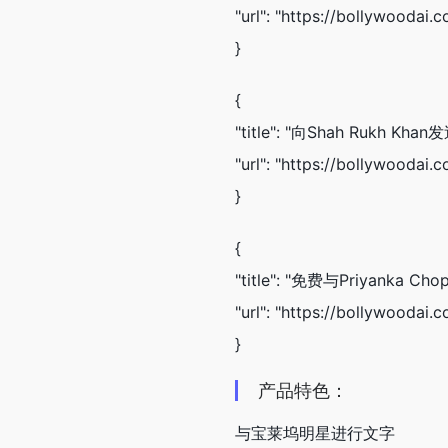
"url": "https://bollywoodai
}
{
"title": "向Shah Rukh K
"url": "https://bollywoodai
}
{
"title": "免费与Priyanka Ch
"url": "https://bollywoodai
}
产品特色：
与宝莱坞明星进行文字