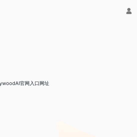
ywoodAI官网入口网址
用！- 字节Trae即可编程又可聊天