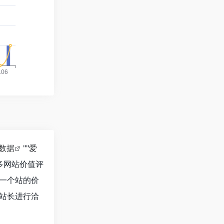
8数据
""
爱
多网站价值评
估一个站的价
的站长进行洽