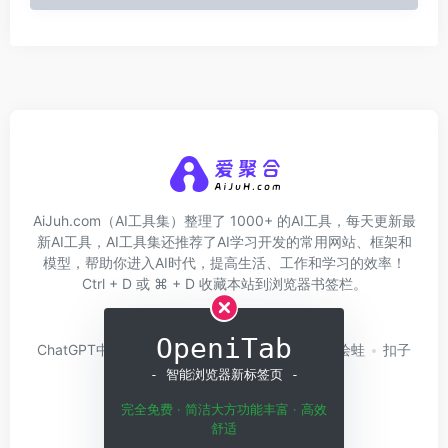
AiJuh.com（AI工具集）整理了 1000+ 的AI工具，每天更新最
新AI工具，AI工具集还推荐了AI学习开发的常用网站、框架和
模型，帮助你进入AI时代，提高生活、工作和学习的效率！
Ctrl + D 或 ⌘ + D 收藏本站到浏览器书签栏。
关于我们
网址收录
OpeniTab
ChatGPT中文版
问小白
硅基流动
Trae
绘蛙
扣子
Coze
白日梦AI
- 智能浏览器新标签页 -
完全免费 · 简洁大方功能丰富 · 高效
舒适