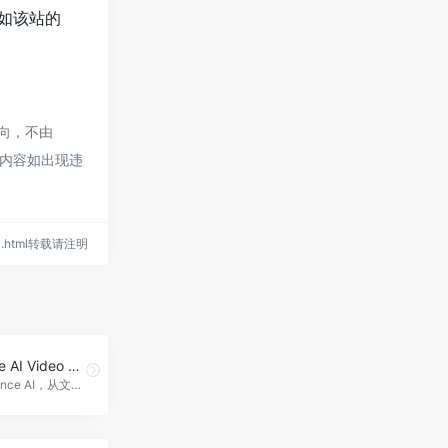
如该站的
指向，不由
的内容如出现违
raiv.html转载请注明
Seedance AI Video Generator
使用Seedance AI，从文本生成电影级的多镜头视频。先进的AI能创建具有动态镜头运动的连贯叙事。