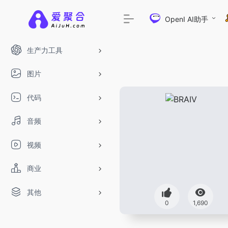
OpenI AI助手
生产力工具
图片
代码
音频
视频
商业
其他
DeepSeek-R1、V3满血版免费用！- 字节T
0
1,690