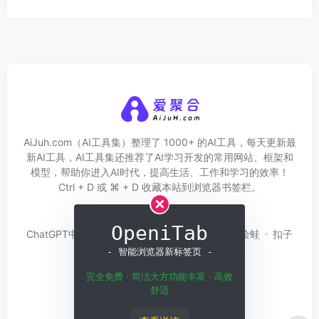
AiJuh.com（AI工具集）整理了 1000+ 的AI工具，每天更新最
新AI工具，AI工具集还推荐了AI学习开发的常用网站、框架和
模型，帮助你进入AI时代，提高生活、工作和学习的效率！
Ctrl + D 或 ⌘ + D 收藏本站到浏览器书签栏。
关于我们
网址收录
OpeniTab
ChatGPT中文版
问小白
硅基流动
Trae
绘蛙
扣子
Coze
白日梦AI
- 智能浏览器新标签页 -
完全免费 · 简洁大方功能丰富 · 高效
舒适