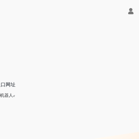
入口网址
机器人
R1、V3满血版免费用！- 字节Trae即可编程又可聊天