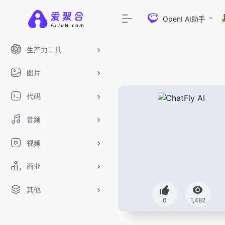
OpenI AI助手
生产力工具
图片
代码
音频
视频
商业
其他
0
1,482