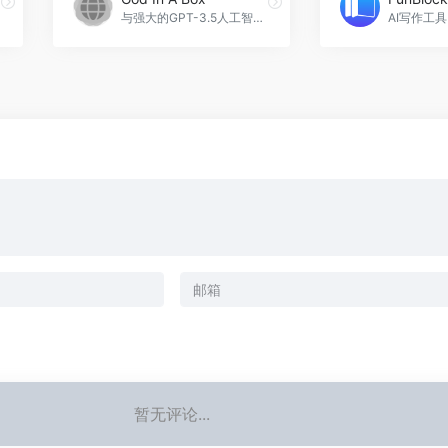
与强大的GPT-3.5人工智能模型聊天，获取高水平的建议和指导，还可以生成令人惊叹的AI图像。无限消息，无论是学习、创意还是研究，都能帮助你，God In A Box官网入口网址
暂无评论...