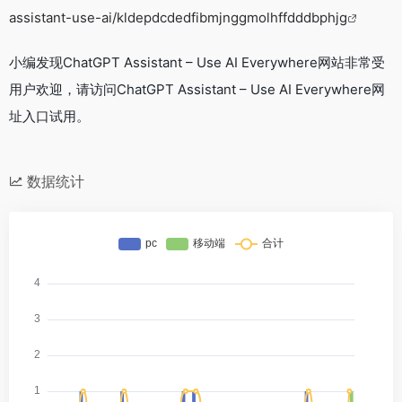
assistant-use-ai/kldepdcdedfibmjnggmolhffdddbphjg
小编发现ChatGPT Assistant – Use AI Everywhere网站非常受
用户欢迎，请访问ChatGPT Assistant – Use AI Everywhere网
址入口试用。
数据统计