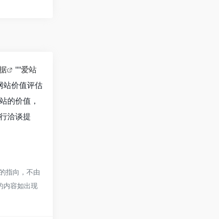
数据
""
爱站
网站价值评估
个站的价值，
进行洽谈提
接的指向，不由
页的内容如出现