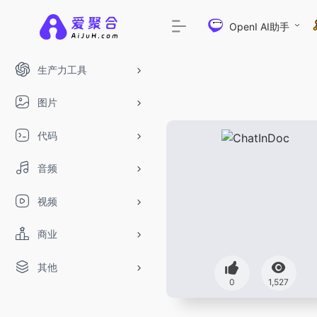
OpenI AI助手
生产力工具
图片
代码
音频
视频
商业
其他
DeepSeek-R1、V3满血版免费用！- 字节T
0
1,527