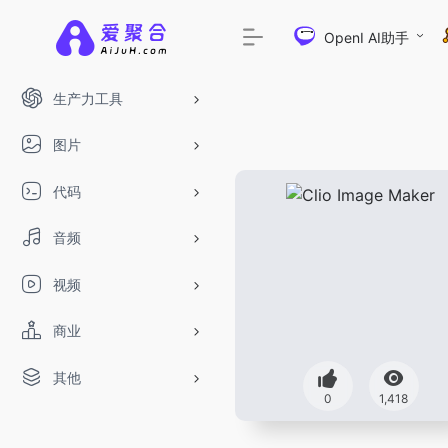
OpenI AI助手
生产力工具
图片
代码
音频
视频
商业
其他
DeepSeek-R1、V3满血版免费用！- 字节
0
1,418