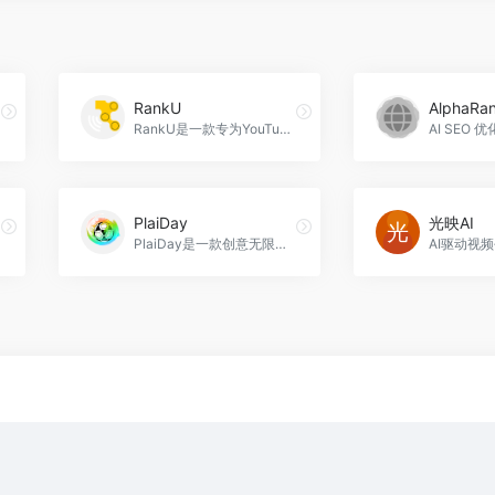
RankU
AlphaRa
RankU是一款专为YouTube创作者打造的移动应用程序，通过提供个性化的建议和推荐，帮助用户在YouTube上快速增长，RankU官网入口网址
PlaiDay
光映AI
PlaiDay是一款创意无限的社交平台，通过AI生成个性化角色和丰富的创作工具，让您的想象力得到充分发挥，与其他用户交流互动，共享快乐时光，PlaiDay官网入口网址
AI驱动视