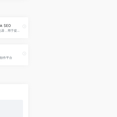
nk SEO
AI SEO 优化器，用于提高您的 Shopify 商店在搜索引擎中的排名。AlphaRank SEO官网入口网址
频创作平台