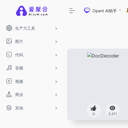
OpenI AI助手
生产力工具
图片
代码
音频
视频
商业
其他
DeepSeek-
0
3,211