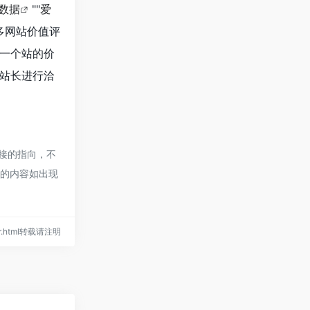
8数据
""
爱
多网站价值评
估一个站的价
的站长进行洽
链接的指向，不
页的内容如出现
der.html转载请注明