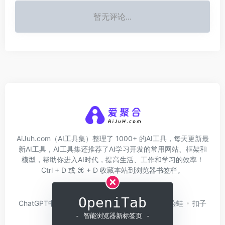
暂无评论...
AiJuh.com（AI工具集）整理了 1000+ 的AI工具，每天更新最
新AI工具，AI工具集还推荐了AI学习开发的常用网站、框架和
模型，帮助你进入AI时代，提高生活、工作和学习的效率！
Ctrl + D 或 ⌘ + D 收藏本站到浏览器书签栏。
关于我们
网址收录
OpeniTab
ChatGPT中文版
问小白
硅基流动
Trae
绘蛙
扣子
Coze
白日梦AI
- 智能浏览器新标签页 -