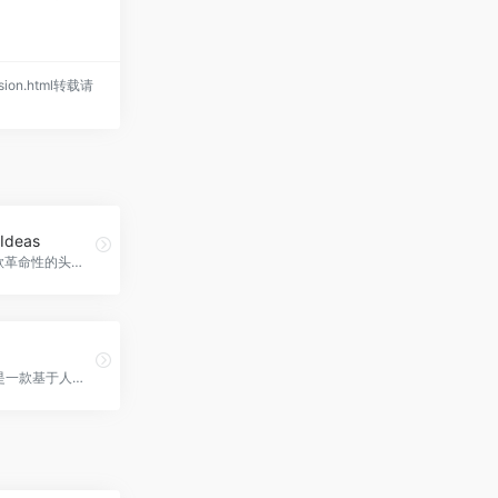
vision.html转载请
Ideas
Ayoa是一款革命性的头脑风暴应用程序，集成了人工智能技术，可以帮助用户产生独特创新的想法，解决创造性障碍，并提供问题解决的辅助功能，GenerateIdeas官网入口网址
d
FaceMod是一款基于人工智能技术的在线视频和图像编辑工具，可轻松实现换脸功能，让用户在一秒钟内与任何人进行面部交换，FaceMod官网入口网址