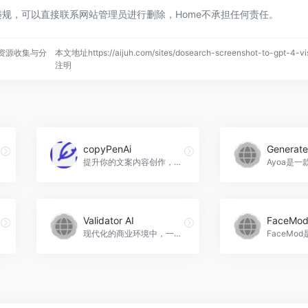
规，可以直接联系网站管理员进行删除，Home不承担任何责任。
资源收集与分
本文地址https://aijuh.com/sites/dosearch-screenshot-to-gpt-4-
注明
copyPenAi
Generate
提升你的文案内容创作，copyPenAi官网入口网址
Validator AI
FaceMo
现代化的商业环境中，一个好的创意不仅需要创意本身的价值，还需要经过市场验证，得到用户的认可。Validator AI（验证器AI）是一个智能商业验证器，能够快速、精准地评估创意市场前景，为创业者和企业领导人提供必要的判断依据，从而使创意变得更有商业价值，Validator AI官网入口网址