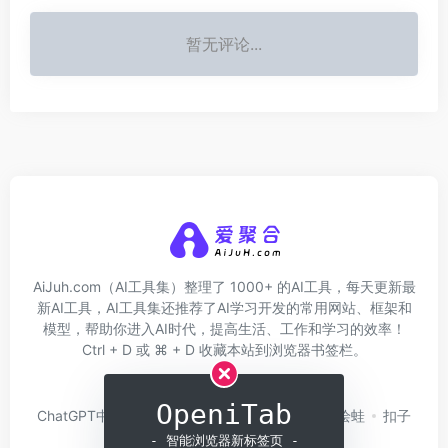
暂无评论...
AiJuh.com（AI工具集）整理了 1000+ 的AI工具，每天更新最
新AI工具，AI工具集还推荐了AI学习开发的常用网站、框架和
模型，帮助你进入AI时代，提高生活、工作和学习的效率！
Ctrl + D 或 ⌘ + D 收藏本站到浏览器书签栏。
关于我们
网址收录
OpeniTab
ChatGPT中文版
问小白
硅基流动
Trae
绘蛙
扣子
Coze
白日梦AI
- 智能浏览器新标签页 -