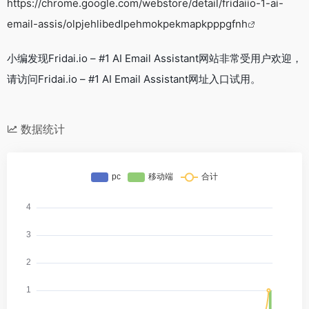
https://chrome.google.com/webstore/detail/fridaiio-1-ai-
email-assis/olpjehlibedlpehmokpekmapkpppgfnh
小编发现Fridai.io – #1 AI Email Assistant网站非常受用户欢迎，
请访问Fridai.io – #1 AI Email Assistant网址入口试用。
数据统计