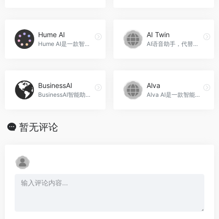
Hume AI
AI Twin
Hume AI是一款智能助手，通过语音交互实现高效、智能的服务，准确识别语音指令，自然流畅的语音合成，多语言支持，快速响应，可定制化开发，适用于多种场景，Hume AI官网入口网址
AI语音助手，代替您进行个性化回复，AI Twin官网入口网址
BusinessAI
Alva
BusinessAI智能助手是一款创新的在线工具，提供与人工智能的无缝对话体验，可以提供准确的答案、创造性的写作帮助和出色的绘画作品，BusinessAI官网入口网址
Alva AI是一款智能助手浏览器插件，集成了聊天消息整理、图片生成、翻译助手等多种功能，帮助用户提高工作效率，Alva官网入口网址
暂无评论