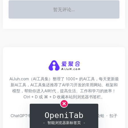
暂无评论...
AiJuh.com（AI工具集）整理了 1000+ 的AI工具，每天更新最
新AI工具，AI工具集还推荐了AI学习开发的常用网站、框架和
模型，帮助你进入AI时代，提高生活、工作和学习的效率！
Ctrl + D 或 ⌘ + D 收藏本站到浏览器书签栏。
关于我们
网址收录
OpeniTab
ChatGPT中文版
问小白
硅基流动
Trae
绘蛙
扣子
Coze
白日梦AI
- 智能浏览器新标签页 -