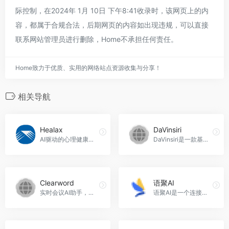
际控制，在2024年 1月 10日 下午8:41收录时，该网页上的内
容，都属于合规合法，后期网页的内容如出现违规，可以直接
联系网站管理员进行删除，Home不承担任何责任。
Home致力于优质、实用的网络站点资源收集与分享！
相关导航
Healax
DaVinsiri
AI驱动的心理健康解决方案，Healax官网入口网址
DaVinsiri是一款基于GPT-3.5 Turbo模型的Siri快捷方式，通过强大的人工智能技术，帮助您快速获取答案、生成内容，提高工作效率，DaVinsiri官网入口网址
Clearword
语聚AI
实时会议AI助手，自动生成会议摘要和完成实时操作。Clearword官网入口网址
语聚AI是一个连接语言与AI的平台，可以扩展AI语言模型的能力，连接各种软件系统，提供应用助手、知识助手、对话助手和嵌入集成等功能，适用于企业办公、知识助手和网站嵌入等场景，语聚AI官网入口网址