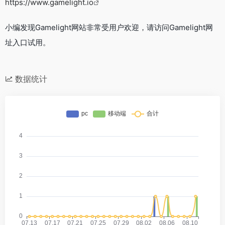
https://www.gamelight.io
小编发现Gamelight网站非常受用户欢迎，请访问Gamelight网
址入口试用。
数据统计