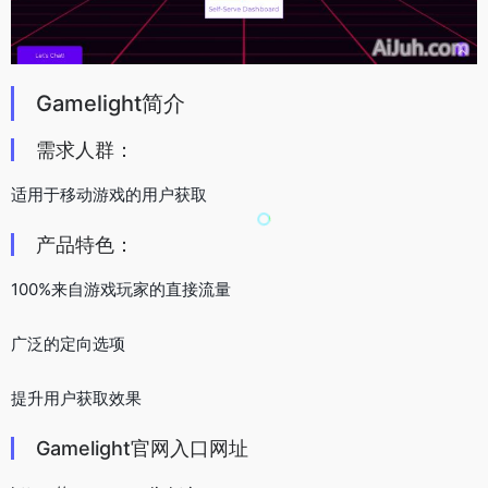
Gamelight简介
需求人群：
适用于移动游戏的用户获取
产品特色：
100%来自游戏玩家的直接流量
广泛的定向选项
提升用户获取效果
Gamelight官网入口网址