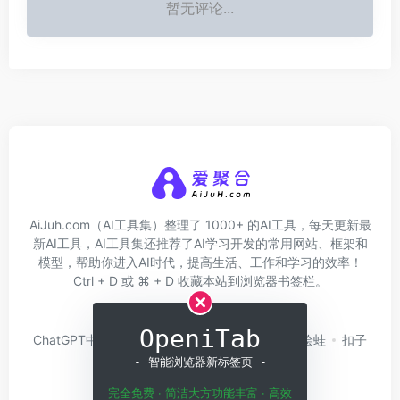
暂无评论...
AiJuh.com（AI工具集）整理了 1000+ 的AI工具，每天更新最
新AI工具，AI工具集还推荐了AI学习开发的常用网站、框架和
模型，帮助你进入AI时代，提高生活、工作和学习的效率！
Ctrl + D 或 ⌘ + D 收藏本站到浏览器书签栏。
关于我们
网址收录
OpeniTab
ChatGPT中文版
问小白
硅基流动
Trae
绘蛙
扣子
Coze
白日梦AI
- 智能浏览器新标签页 -
完全免费 · 简洁大方功能丰富 · 高效