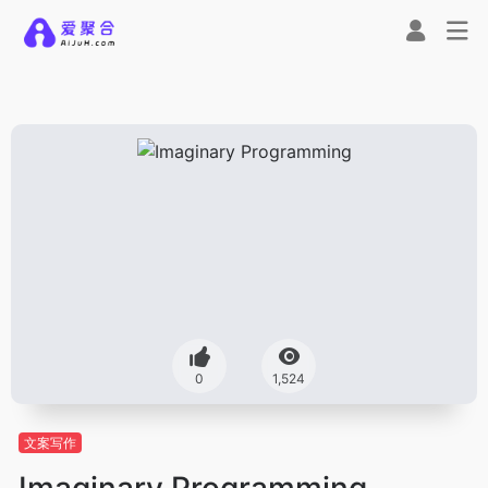
0
1,524
文案写作
Imaginary Programming