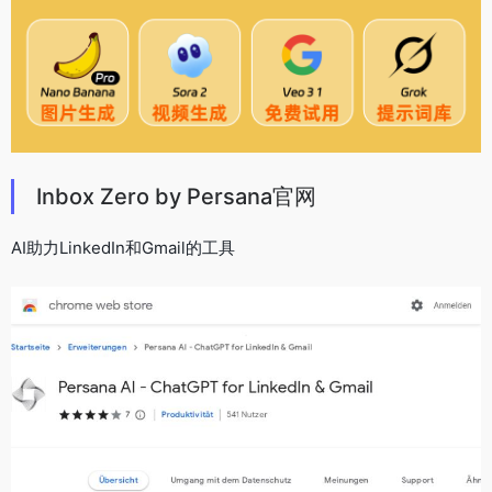
Inbox Zero by Persana官网
AI助力LinkedIn和Gmail的工具