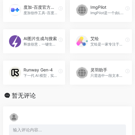
度加-百度官方出品
ImgPilot
度加创作工具-百度官方出品-...，度加-百度官方出品官网入口网址
ImgPilot是一个由Lepton AI提供支持的AI艺术创作工具，ImgPilot官网入口网址
AI图片生成与搜索
艾绘
释放创意，一键生成或搜索超过200万张AI图片。AI图片生成与搜索官网入口网址
艾绘是一家专注于使用AI技术创作儿童绘本的平台，提供多样化的故事类型，让孩子们的想象力得以无限扩展，创作出独特的个性化绘本，艾绘官网入口网址
Runway Gen-4
灵羽助手
下一代 AI 模型，实现一致性和可控的媒体生成。
只需选中一段文本，然后点击悬浮按钮即可一键润色、解释、翻译或debug，无需复制粘贴，灵羽助手官网入口网址
暂无评论