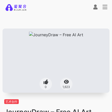
0
1,623
艺术创作
JourneyDraw – Free AI Art