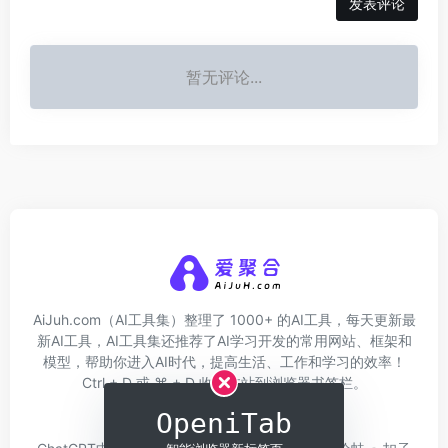
发表评论
暂无评论...
AiJuh.com（AI工具集）整理了 1000+ 的AI工具，每天更新最
新AI工具，AI工具集还推荐了AI学习开发的常用网站、框架和
模型，帮助你进入AI时代，提高生活、工作和学习的效率！
Ctrl + D 或 ⌘ + D 收藏本站到浏览器书签栏。
OpeniTab
关于我们
网址收录