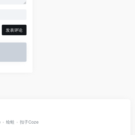
发表评论
e
绘蛙
扣子Coze