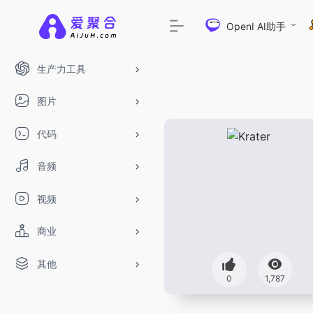
OpenI AI助手
生产力工具
图片
代码
音频
视频
商业
其他
DeepSeek-R1、V3满血版免费用！- 字节
0
1,787