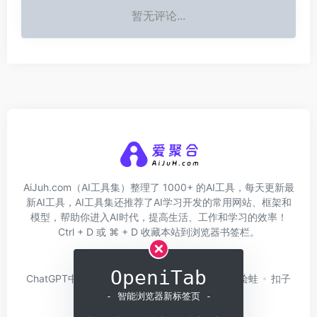
暂无评论...
AiJuh.com（AI工具集）整理了 1000+ 的AI工具，每天更新最
新AI工具，AI工具集还推荐了AI学习开发的常用网站、框架和
模型，帮助你进入AI时代，提高生活、工作和学习的效率！
Ctrl + D 或 ⌘ + D 收藏本站到浏览器书签栏。
关于我们
网址收录
OpeniTab
ChatGPT中文版
问小白
硅基流动
Trae
绘蛙
扣子
Coze
白日梦AI
- 智能浏览器新标签页 -