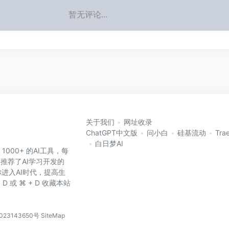
暂无评论...
关于我们
网址收录
ChatGPT中文版
问小白
硅基流动
Tra
白日梦AI
 1000+ 的AI工具，每
还推荐了AI学习开发的
进入AI时代，提高生
D 或 ⌘ + D 收藏本站
023143650号
SiteMap