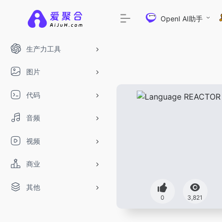
OpenI AI助手
生产力工具
图片
代码
音频
视频
商业
其他
DeepSeek-R1、V3满血版免费用！-
0
3,821