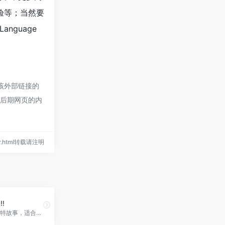
体验等；当然要
guage
于该外部链接的
，后期网页的内
ctor.html转载请注明
!!
魔法般的独特故事，适合所有年龄段，PopStory!!官网入口网址