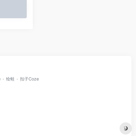
e
绘蛙
扣子Coze