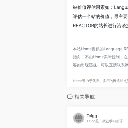
站价值评估因素如：Lang
评估一个站的价值，最主要
REACTOR的站长进行洽
本站Home提供的Langua
指向，不由Home实际控制，在
容如出现违规，可以直接联系网
Home致力于优质、实用的网络站
相关导航
Talgg
Talgg是一款让学习新语言变得有趣的应用程序，通过有趣的视频课程和互动学习社区，帮助你轻松掌握新语言。无论是旅行准备还是职业发展，Talgg都能满足你的学习需求。快来加入Talgg，开启一段有趣的语言学习之旅吧！，Talgg官网入口网址