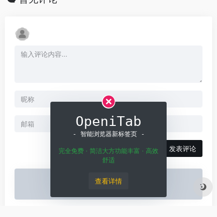
OpeniTab
- 智能浏览器新标签页 -
发表评论
完全免费 · 简洁大方功能丰富 · 高效
舒适
查看详情
暂无评论...