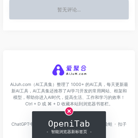
暂无评论...
AiJuh.com（AI工具集）整理了 1000+ 的AI工具，每天更新最
新AI工具，AI工具集还推荐了AI学习开发的常用网站、框架和
模型，帮助你进入AI时代，提高生活、工作和学习的效率！
Ctrl + D 或 ⌘ + D 收藏本站到浏览器书签栏。
关于我们
网址收录
OpeniTab
ChatGPT中文版
问小白
硅基流动
Trae
绘蛙
扣子
Coze
白日梦AI
- 智能浏览器新标签页 -