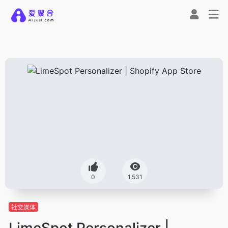
0
1,531
社交媒体
LimeSpot Personalizer |