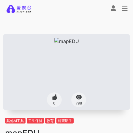
0
798
其他AI工具
卫生保健
教育
科研助手
mapEDU