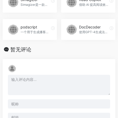
Simagizer是一款浏览器扩展程序，可以帮助用户对网页上的文本进行摘要，并生成可视化的摘要图像，方便分享和保存，Simagizer官网入口网址
借助 AI 提高阅读效率，Read Copilot官网入口网址
podscript
DocDecoder
一个用于生成播客及其他音频文件转录文本的工具，支持多种语言模型和语音识别API。
使用GPT-4生成法律政策摘要，DocDecoder官网入口网址
暂无评论